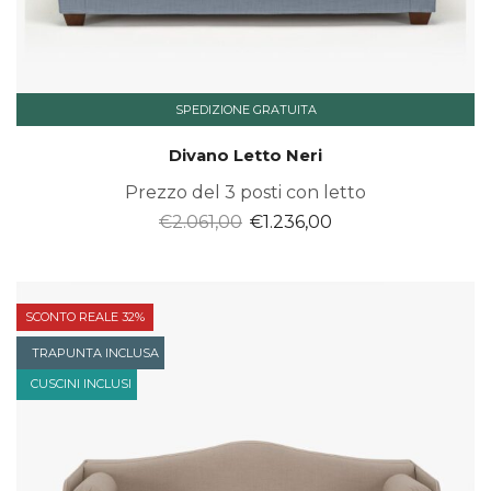
SPEDIZIONE GRATUITA
Divano Letto Neri
Prezzo del 3 posti con letto
Il
Il
€
2.061,00
€
1.236,00
prezzo
prezzo
originale
attuale
era:
è:
SCONTO REALE 32%
€2.061,00.
€1.236,00.
TRAPUNTA INCLUSA
CUSCINI INCLUSI