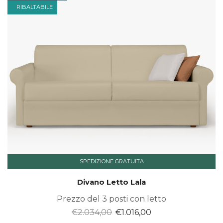
RIBALTABILE
SPEDIZIONE GRATUITA
Divano Letto Lala
Prezzo del 3 posti con letto
Il
Il
€
2.034,00
€
1.016,00