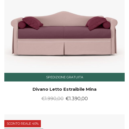
SPEDIZIONE GRATUITA
Divano Letto Estraibile Mina
Il
Il
€
1.990,00
€
1.390,00
prezzo
prezzo
originale
attuale
era:
è:
SCONTO REALE 40%
€1.990,00.
€1.390,00.