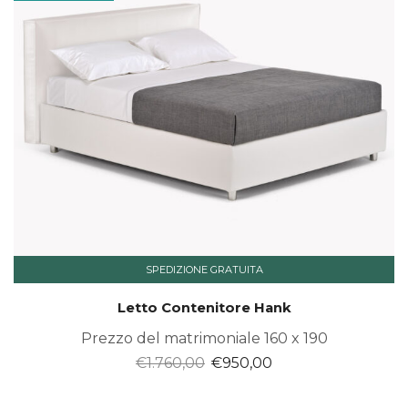
SPEDIZIONE GRATUITA
Letto Contenitore Hank
Prezzo del matrimoniale 160 x 190
Il
Il
€
1.760,00
€
950,00
prezzo
prezzo
originale
attuale