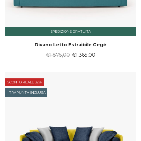
SPEDIZIONE GRATUITA
Divano Letto Estraibile Gegè
Il
Il
€
1.875,00
€
1.365,00
prezzo
prezzo
originale
attuale
era:
è:
SCONTO REALE 32%
€1.875,00.
€1.365,00.
TRAPUNTA INCLUSA