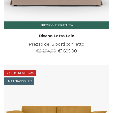
SPEDIZIONE GRATUITA
Divano Letto Lele
Prezzo del 3 posti con letto
Il
Il
€
2.294,00
€
1.605,00
prezzo
prezzo
originale
attuale
era:
è:
SCONTO REALE 40%
€2.294,00.
€1.605,00.
MATERASSO H 12