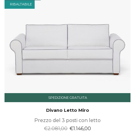
RIBALTABILE
SPEDIZIONE GRATUITA
Divano Letto Miro
Prezzo del 3 posti con letto
Il
Il
€
2.081,00
€
1.146,00