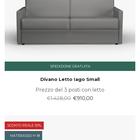
SPEDIZIONE GRATUITA
Divano Letto Iago Small
Prezzo del 3 posti con letto
Il
Il
€
1.428,00
€
910,00
prezzo
prezzo
originale
attuale
era:
è:
SCONTO REALE 50%
€1.428,00.
€910,00.
MATERASSO H 18