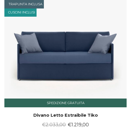
TRAPUNTA INCLUSA
CUSCINI INCLUSI
SPEDIZIONE GRATUITA
Divano Letto Estraibile Tiko
Il
Il
€
2.033,00
€
1.219,00