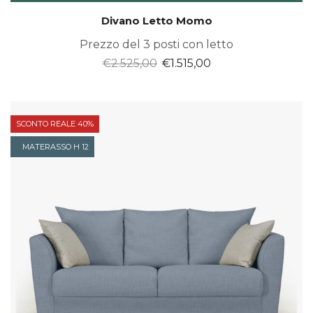
Divano Letto Momo
Prezzo del 3 posti con letto
Il
Il
€
2.525,00
€
1.515,00
prezzo
prezzo
originale
attuale
era:
è:
SCONTO REALE 40%
€2.525,00.
€1.515,00.
MATERASSO H 12