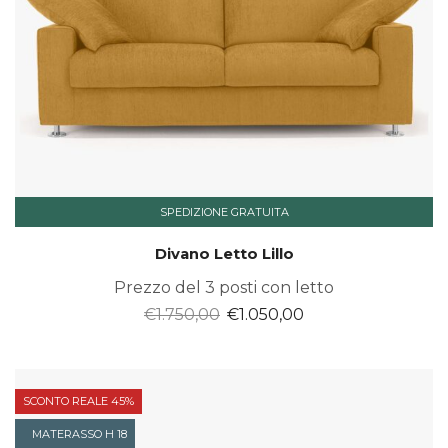
SPEDIZIONE GRATUITA
Divano Letto Lillo
Prezzo del 3 posti con letto
Il
Il
€
1.750,00
€
1.050,00
prezzo
prezzo
originale
attuale
era:
è:
SCONTO REALE 45%
€1.750,00.
€1.050,00.
MATERASSO H 18