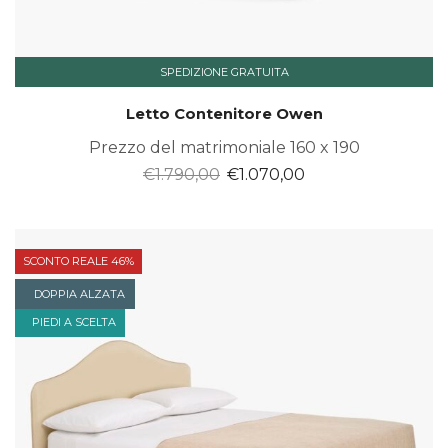
SPEDIZIONE GRATUITA
Letto Contenitore Owen
Prezzo del matrimoniale 160 x 190
Il
Il
€
1.790,00
€
1.070,00
prezzo
prezzo
originale
attuale
era:
è:
SCONTO REALE 46%
€1.790,00.
€1.070,00.
DOPPIA ALZATA
PIEDI A SCELTA