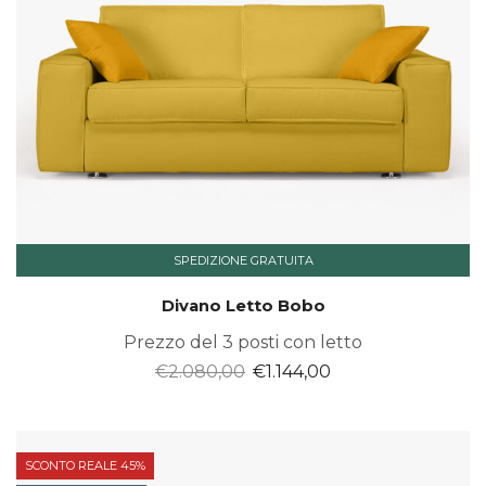
SPEDIZIONE GRATUITA
Divano Letto Bobo
Prezzo del 3 posti con letto
Il
Il
€
2.080,00
€
1.144,00
prezzo
prezzo
originale
attuale
era:
è:
SCONTO REALE 45%
€2.080,00.
€1.144,00.