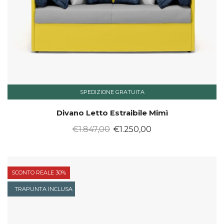
SPEDIZIONE GRATUITA
Divano Letto Estraibile Mimì
Il
Il
€
1.847,00
€
1.250,00
prezzo
prezzo
originale
attuale
era:
è:
SCONTO REALE 30%
€1.847,00.
€1.250,00.
TRAPUNTA INCLUSA