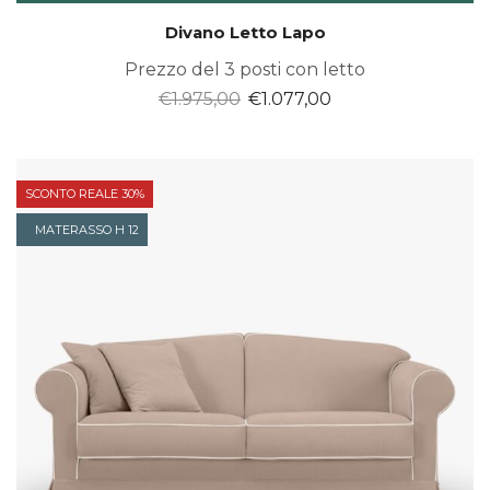
Divano Letto Lapo
Prezzo del 3 posti con letto
Il
Il
€
1.975,00
€
1.077,00
prezzo
prezzo
originale
attuale
era:
è:
SCONTO REALE 30%
€1.975,00.
€1.077,00.
MATERASSO H 12