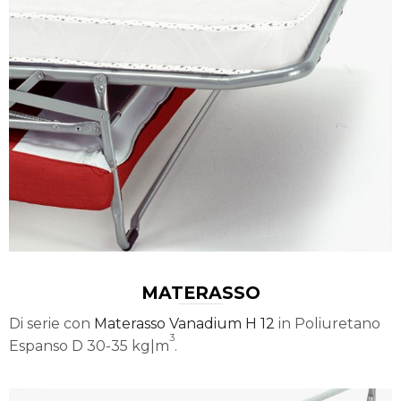
MATERASSO
Di serie con
Materasso Vanadium H 12
in Poliuretano
3
Espanso D 30-35 kg|m
.