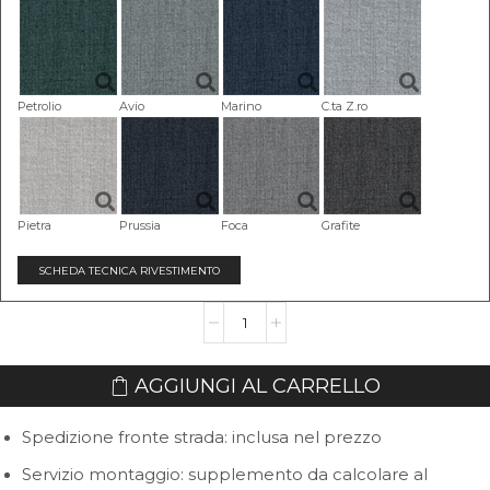
Petrolio
Avio
Marino
C.ta Z.ro
Pietra
Prussia
Foca
Grafite
SCHEDA TECNICA RIVESTIMENTO
Divano
Letto
Momo
AGGIUNGI AL CARRELLO
quantità
Spedizione fronte strada: inclusa nel prezzo
Servizio montaggio: supplemento da calcolare al