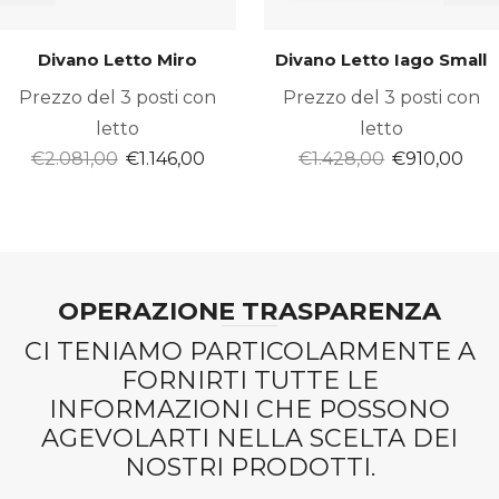
Divano Letto Miro
Divano Letto Iago Small
Prezzo del 3 posti con
Prezzo del 3 posti con
letto
letto
Il
Il
Il
Il
€
2.081,00
€
1.146,00
€
1.428,00
€
910,00
prezzo
prezzo
prezzo
pre
originale
attuale
originale
att
era:
è:
era:
è:
€2.081,00.
€1.146,00.
€1.428,00.
€91
OPERAZIONE TRASPARENZA
CI TENIAMO PARTICOLARMENTE A
FORNIRTI TUTTE LE
INFORMAZIONI CHE POSSONO
AGEVOLARTI NELLA SCELTA DEI
NOSTRI PRODOTTI.