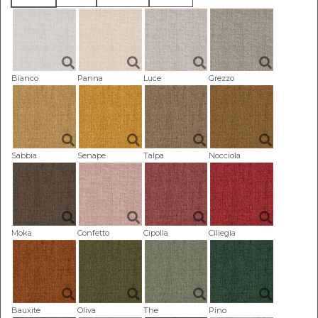
Bianco
Panna
Luce
Grezzo
Sabbia
Senape
Talpa
Nocciola
Moka
Confetto
Cipolla
Ciliegia
Bauxite
Oliva
The
Pino