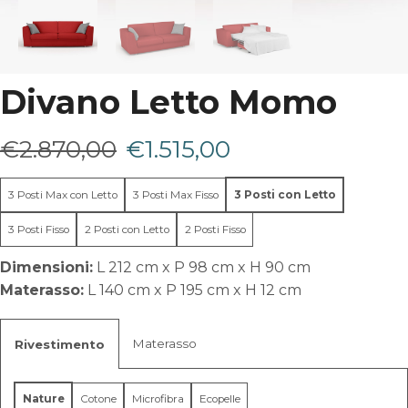
Divano Letto Momo
Il
Il
€
2.870,00
€
1.515,00
prezzo
prezzo
3 Posti Max con Letto
3 Posti Max Fisso
3 Posti con Letto
originale
attuale
3 Posti Fisso
2 Posti con Letto
2 Posti Fisso
era:
è:
Dimensioni:
L 212 cm x P 98 cm x H 90 cm
Materasso:
L 140 cm x P 195 cm x H 12 cm
€2.870,00.
€1.515,00.
Materasso
Rivestimento
Nature
Cotone
Microfibra
Ecopelle