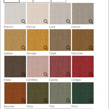
Bianco
Panna
Luce
Grezzo
Sabbia
Senape
Talpa
Nocciola
Moka
Confetto
Cipolla
Ciliegia
Bauxite
Oliva
The
Pino