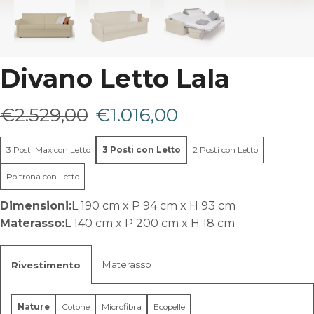
Divano Letto Lala
Il
Il
€
2.529,00
€
1.016,00
prezzo
prezzo
3 Posti Max con Letto
3 Posti con Letto
2 Posti con Letto
originale
attuale
Poltrona con Letto
era:
è:
Dimensioni:
L 190 cm x P 94 cm x H 93 cm
Materasso:
L 140 cm x P 200 cm x H 18 cm
€2.529,00.
€1.016,00.
Materasso
Rivestimento
Nature
Cotone
Microfibra
Ecopelle