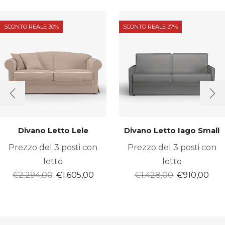
SCONTO REALE 30%
SCONTO REALE 37%
Divano Letto Lele
Divano Letto Iago Small
Prezzo del 3 posti con
Prezzo del 3 posti con
letto
letto
Il
Il
Il
Il
€
2.294,00
€
1.605,00
€
1.428,00
€
910,00
prezzo
prezzo
prezzo
pre
originale
attuale
originale
att
era:
è:
era:
è:
€2.294,00.
€1.605,00.
€1.428,00.
€91