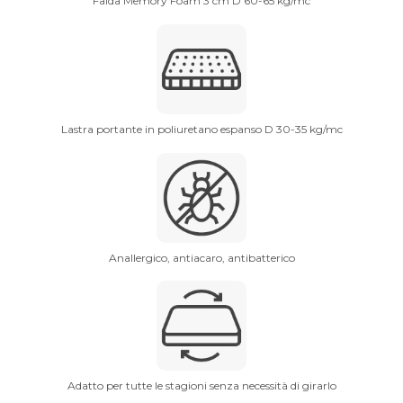
Falda Memory Foam 3 cm D 60-65 kg/mc
Lastra portante in poliuretano espanso D 30-35 kg/mc
Anallergico, antiacaro, antibatterico
Adatto per tutte le stagioni senza necessità di girarlo