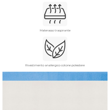
Materasso traspirante
Rivestimento anallergico cotone poliestere