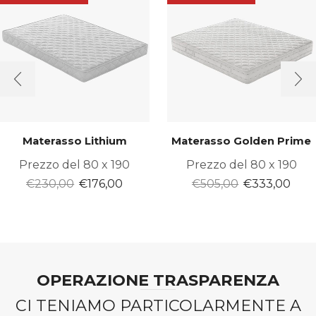
Materasso Lithium
Materasso Golden Prime
Prezzo del 80 x 190
Prezzo del 80 x 190
Il
Il
Il
Il
€
230,00
€
176,00
€
505,00
€
333,00
prezzo
prezzo
prezzo
pre
originale
attuale
originale
attu
era:
è:
era:
è:
€230,00.
€176,00.
€505,00.
€333
OPERAZIONE TRASPARENZA
CI TENIAMO PARTICOLARMENTE A