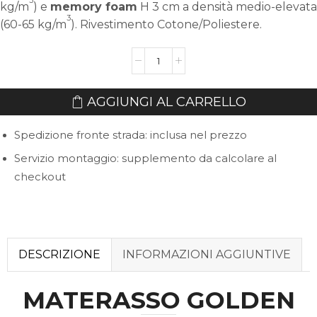
kg/m
) e
memory foam
H 3 cm a densità medio-elevata
3
(60-65 kg/m
). Rivestimento Cotone/Poliestere.
Materasso
Golden
quantità
AGGIUNGI AL CARRELLO
Spedizione fronte strada: inclusa nel prezzo
Servizio montaggio: supplemento da calcolare al
checkout
DESCRIZIONE
INFORMAZIONI AGGIUNTIVE
MATERASSO GOLDEN