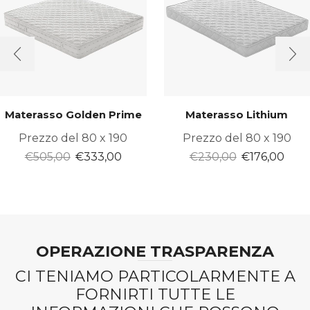
Materasso Golden Prime
Materasso Lithium
Prezzo del 80 x 190
Prezzo del 80 x 190
Il
Il
Il
Il
€
505,00
€
333,00
€
230,00
€
176,00
prezzo
prezzo
prezzo
prez
originale
attuale
originale
attu
era:
è:
era:
è:
€505,00.
€333,00.
€230,00.
€176
OPERAZIONE TRASPARENZA
CI TENIAMO PARTICOLARMENTE A
FORNIRTI TUTTE LE