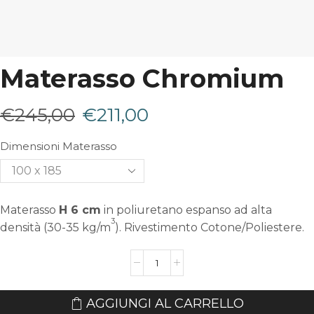
Materasso Chromium
Il
Il
€
245,00
€
211,00
prezzo
prezzo
Dimensioni Materasso
originale
attuale
era:
è:
Materasso
H 6 cm
in poliuretano espanso ad alta
3
€245,00.
€211,00.
densità (30-35 kg/m
). Rivestimento Cotone/Poliestere.
Materasso
Chromium
quantità
AGGIUNGI AL CARRELLO