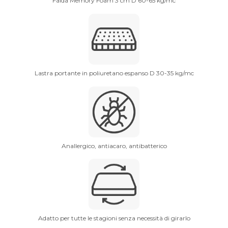
Falda Memory Foam 3 cm D 60-65 kg/mc
Lastra portante in poliuretano espanso D 30-35 kg/mc
Anallergico, antiacaro, antibatterico
Adatto per tutte le stagioni senza necessità di girarlo