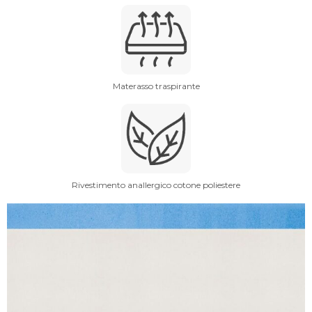
Materasso traspirante
Rivestimento anallergico cotone poliestere