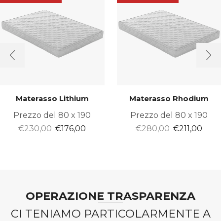
Materasso Lithium
Materasso Rhodium
Prezzo del 80 x 190
Prezzo del 80 x 190
Il
Il
Il
Il
€
230,00
€
176,00
€
280,00
€
211,00
prezzo
prezzo
prezzo
prez
originale
attuale
originale
attu
era:
è:
era:
è:
€230,00.
€176,00.
€280,00.
€211,
OPERAZIONE TRASPARENZA
CI TENIAMO PARTICOLARMENTE A