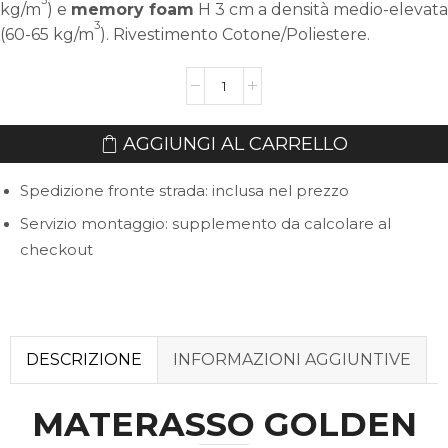
kg/m
) e
memory foam
H 3 cm a densità medio-elevata
3
(60-65 kg/m
). Rivestimento Cotone/Poliestere.
Materasso
Golden
quantità
AGGIUNGI AL CARRELLO
Spedizione fronte strada: inclusa nel prezzo
Servizio montaggio: supplemento da calcolare al
checkout
DESCRIZIONE
INFORMAZIONI AGGIUNTIVE
MATERASSO GOLDEN