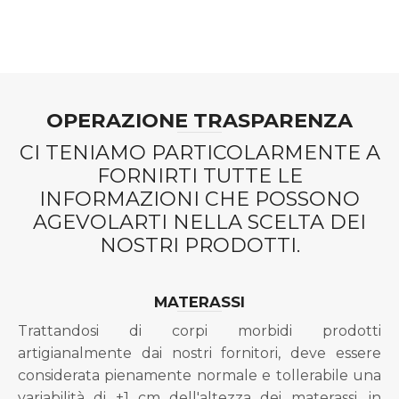
prezzo
prezzo
originale
attuale
era:
è:
€1.315,00.
€890,00.
OPERAZIONE TRASPARENZA
CI TENIAMO PARTICOLARMENTE A
FORNIRTI TUTTE LE
INFORMAZIONI CHE POSSONO
AGEVOLARTI NELLA SCELTA DEI
NOSTRI PRODOTTI.
MATERASSI
Trattandosi di corpi morbidi prodotti
artigianalmente dai nostri fornitori, deve essere
considerata pienamente normale e tollerabile una
variabilità di ±1 cm dell'altezza dei materassi, in