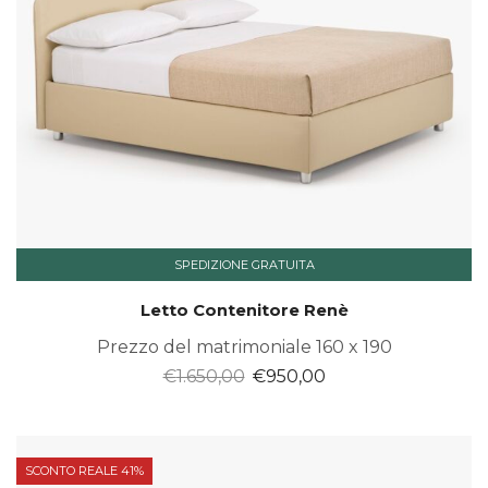
SPEDIZIONE GRATUITA
Letto Contenitore Renè
Prezzo del matrimoniale 160 x 190
Il
Il
€
1.650,00
€
950,00
prezzo
prezzo
originale
attuale
era:
è:
SCONTO REALE 41%
€1.650,00.
€950,00.