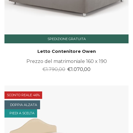
SPEDIZIONE GRATUITA
Letto Contenitore Owen
Prezzo del matrimoniale 160 x 190
Il
Il
€
1.790,00
€
1.070,00
prezzo
prezzo
originale
attuale
era:
è:
SCONTO REALE 46%
€1.790,00.
€1.070,00.
DOPPIA ALZATA
PIEDI A SCELTA