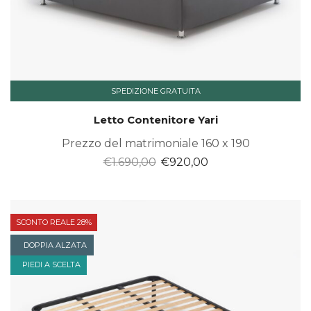
SPEDIZIONE GRATUITA
Letto Contenitore Yari
Prezzo del matrimoniale 160 x 190
Il
Il
€
1.690,00
€
920,00
prezzo
prezzo
originale
attuale
era:
è:
SCONTO REALE 28%
€1.690,00.
€920,00.
DOPPIA ALZATA
PIEDI A SCELTA