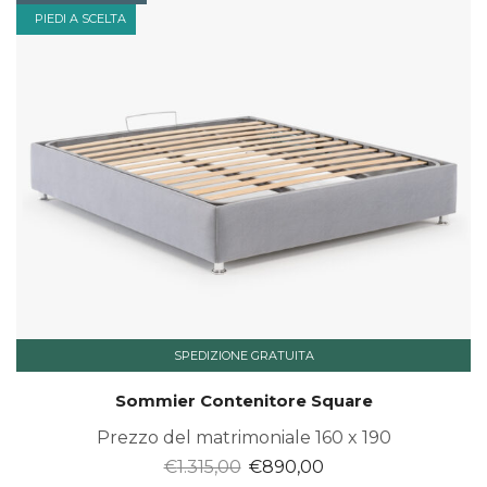
PIEDI A SCELTA
SPEDIZIONE GRATUITA
Sommier Contenitore Square
Prezzo del matrimoniale 160 x 190
Il
Il
€
1.315,00
€
890,00