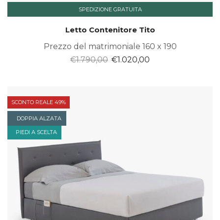
SPEDIZIONE GRATUITA
Letto Contenitore Tito
Prezzo del matrimoniale 160 x 190
Il
Il
€
1.790,00
€
1.020,00
prezzo
prezzo
originale
attuale
era:
è:
SCONTO REALE 49%
€1.790,00.
€1.020,00.
DOPPIA ALZATA
PIEDI A SCELTA