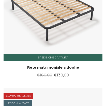
SPEDIZIONE GRATUITA
Rete matrimoniale a doghe
Il
Il
€
180,00
€
130,00
prezzo
prezzo
originale
attuale
era:
è:
SCONTO REALE 32%
€180,00.
€130,00.
DOPPIA ALZATA