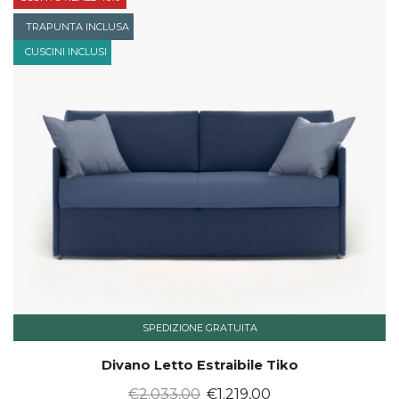
TRAPUNTA INCLUSA
CUSCINI INCLUSI
SPEDIZIONE GRATUITA
Divano Letto Estraibile Tiko
Il
Il
€
2.033,00
€
1.219,00