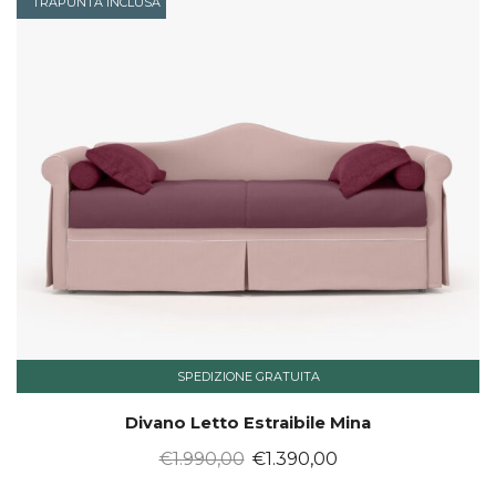
TRAPUNTA INCLUSA
SPEDIZIONE GRATUITA
Divano Letto Estraibile Mina
Il
Il
€
1.990,00
€
1.390,00
prezzo
prezzo