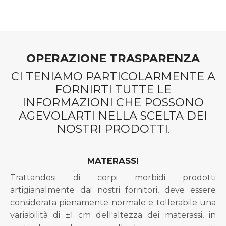
originale
attuale
era:
è:
€1.990,00.
€1.390,00.
OPERAZIONE TRASPARENZA
CI TENIAMO PARTICOLARMENTE A
FORNIRTI TUTTE LE
INFORMAZIONI CHE POSSONO
AGEVOLARTI NELLA SCELTA DEI
NOSTRI PRODOTTI.
MATERASSI
Trattandosi di corpi morbidi prodotti
artigianalmente dai nostri fornitori, deve essere
considerata pienamente normale e tollerabile una
variabilità di ±1 cm dell'altezza dei materassi, in