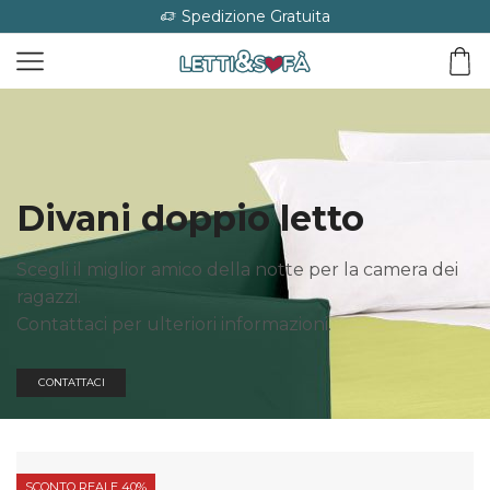
Spedizione Gratuita
Divani doppio letto
Scegli il miglior amico della notte per la camera dei
ragazzi.
Contattaci per ulteriori informazioni.
CONTATTACI
SCONTO REALE 40%