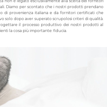
tà non è legato esclusivamente alla scelta dei fornitori
iali. Diamo per scontato che i nostri prodotti prendano
no di provenienza italiana e da fornitori certificati che
o solo dopo aver superato scrupolosi criteri di qualità.
gettare il processo produttivo dei nostri prodotti al
lienti la cosa più importante: fiducia.