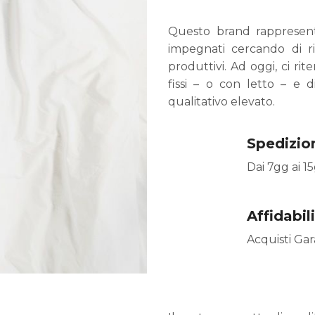
Questo brand rappresenta
impegnati cercando di r
produttivi. Ad oggi, ci rit
fissi – o con letto – e 
qualitativo elevato.
Spedizion
Dai 7gg ai 1
Affidabil
Acquisti Gar