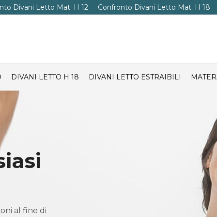
nto Divani Letto Mat. H 12
Confronto Divani Letto Mat. H 18
O
DIVANI LETTO H 18
DIVANI LETTO ESTRAIBILI
MATER
iasi
ni al fine di