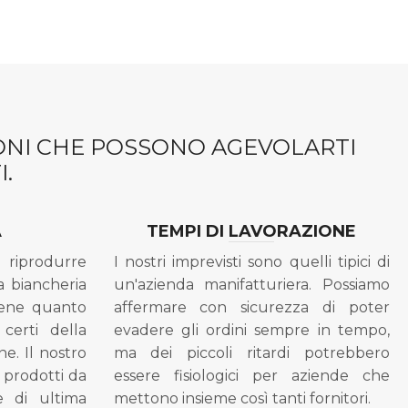
IONI CHE POSSONO AGEVOLARTI
.
A
TEMPI DI LAVORAZIONE
riprodurre
I nostri imprevisti sono quelli tipici di
a biancheria
un'azienda manifatturiera. Possiamo
bene quanto
affermare con sicurezza di poter
 certi della
evadere gli ordini sempre in tempo,
ne. Il nostro
ma dei piccoli ritardi potrebbero
i prodotti da
essere fisiologici per aziende che
se di ultima
mettono insieme così tanti fornitori.