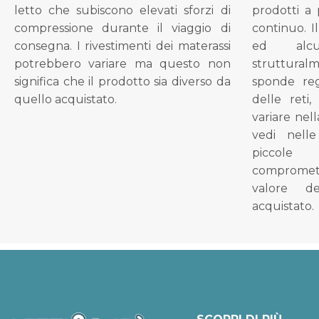
letto che subiscono elevati sforzi di
prodotti a 
compressione durante il viaggio di
continuo. I
consegna. I rivestimenti dei materassi
ed alcu
potrebbero variare ma questo non
struttural
significa che il prodotto sia diverso da
sponde reg
quello acquistato.
delle reti
variare nel
vedi nell
piccol
compromet
valore d
acquistato.