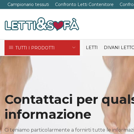
Campionario tessuti
Confronto Letti Contenitore
Confro
LETTI
DIVANI LETT
TUTTI I PRODOTTI
Contattaci per quals
informazione
Ci teniamo particolarmente a fornirti tutte le informazio