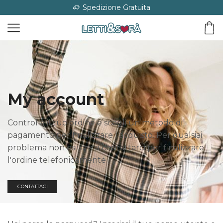
Spedizione Gratuita
My account
Controlla il tuo ordine e scegli un metodo di
pagamento per finalizzare l'acquisto. Per qualsiai
problema non esitare a contattarci per finalizzare
l'ordine telefonicamente.
CONTATTACI