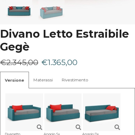
Divano Letto Estraibile
Gegè
Il
Il
€
2.345,00
€
1.365,00
prezzo
prezzo
Materassi
Rivestimento
Versione
originale
attuale
era:
è:
€2.345,00.
€1.365,00.
Divanetto
Angolo Sx
Angolo Dx