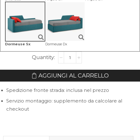
Dormeuse Sx
Dormeuse Dx
Divano
Letto
Estraibile
AGGIUNGI AL CARRELLO
Gegè
Spedizione fronte strada: inclusa nel prezzo
quantità
Servizio montaggio: supplemento da calcolare al
checkout