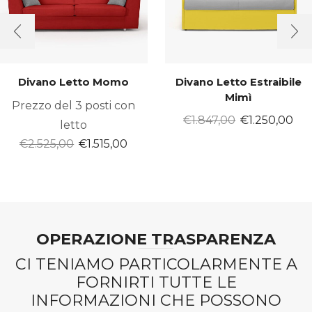
Divano Letto Momo
Divano Letto Estraibile
Mimì
Prezzo del 3 posti con
Il
Il
€
1.847,00
€
1.250,00
letto
prezzo
pr
Il
Il
€
2.525,00
€
1.515,00
originale
att
prezzo
prezzo
era:
è:
originale
attuale
€1.847,00.
€1.
era:
è:
€2.525,00.
€1.515,00.
OPERAZIONE TRASPARENZA
CI TENIAMO PARTICOLARMENTE A
FORNIRTI TUTTE LE
INFORMAZIONI CHE POSSONO