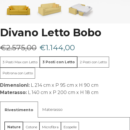
Divano Letto Bobo
Il
Il
€
2.575,00
€
1.144,00
prezzo
prezzo
3 Posti Max con Letto
3 Posti con Letto
2 Posti con Letto
originale
attuale
Poltrona con Letto
era:
è:
Dimensioni:
L 214 cm x P 95 cm x H 90 cm
Materasso:
L 140 cm x P 200 cm x H 18 cm
€2.575,00.
€1.144,00.
Materasso
Rivestimento
Nature
Cotone
Microfibra
Ecopelle