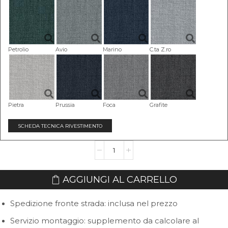
Petrolio
Avio
Marino
C.ta Z.ro
Pietra
Prussia
Foca
Grafite
SCHEDA TECNICA RIVESTIMENTO
Divano
Letto
Bobo
AGGIUNGI AL CARRELLO
quantità
Spedizione fronte strada: inclusa nel prezzo
Servizio montaggio: supplemento da calcolare al