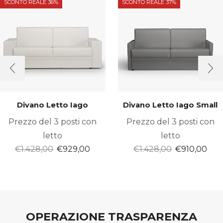
SCONTO REALE 36%
SCONTO REALE 37%
Divano Letto Iago
Divano Letto Iago Small
Prezzo del 3 posti con
Prezzo del 3 posti con
letto
letto
Il
Il
Il
Il
€
1.428,00
€
929,00
€
1.428,00
€
910,00
prezzo
prezzo
prezzo
pre
originale
attuale
originale
att
era:
è:
era:
è:
€1.428,00.
€929,00.
€1.428,00.
€91
OPERAZIONE TRASPARENZA