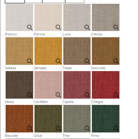
Bianco
Panna
Luce
Grezzo
Sabbia
Senape
Talpa
Nocciola
Moka
Confetto
Cipolla
Ciliegia
Bauxite
Oliva
The
Pino