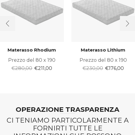
Materasso Rhodium
Materasso Lithium
Prezzo del 80 x 190
Prezzo del 80 x 190
Il
Il
Il
Il
€
280,00
€
211,00
€
230,00
€
176,00
prezzo
prezzo
prezzo
prez
originale
attuale
originale
attu
era:
è:
era:
è:
€280,00.
€211,00.
€230,00.
€176
OPERAZIONE TRASPARENZA
CI TENIAMO PARTICOLARMENTE A
FORNIRTI TUTTE LE