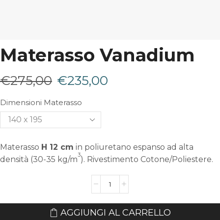
Materasso Vanadium
Il
Il
€
275,00
€
235,00
prezzo
prezzo
Dimensioni Materasso
originale
attuale
era:
è:
Materasso
H 12 cm
in poliuretano espanso ad alta
3
€275,00.
€235,00.
densità (30-35 kg/m
). Rivestimento Cotone/Poliestere.
Materasso
Vanadium
quantità
AGGIUNGI AL CARRELLO