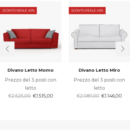
SCONTO REALE 40%
SCONTO REALE 45%
Divano Letto Momo
Divano Letto Miro
Prezzo del 3 posti con
Prezzo del 3 posti con
letto
letto
Il
Il
Il
Il
€
2.525,00
€
1.515,00
€
2.081,00
€
1.146,00
prezzo
prezzo
prezzo
pre
originale
attuale
originale
att
era:
è:
era:
è:
€2.525,00.
€1.515,00.
€2.081,00.
€1.