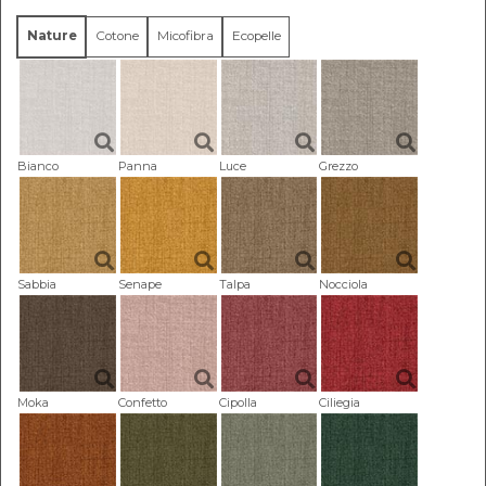
Nature
Cotone
Micofibra
Ecopelle
Bianco
Panna
Luce
Grezzo
Sabbia
Senape
Talpa
Nocciola
Moka
Confetto
Cipolla
Ciliegia