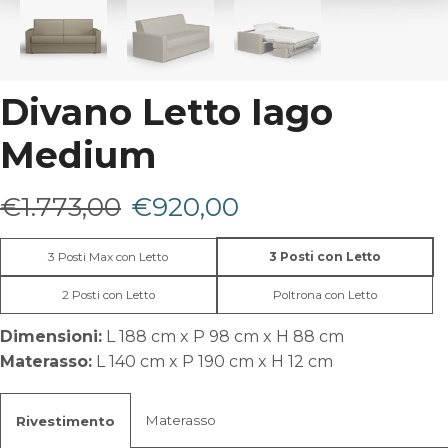
Divano Letto Iago
Medium
Il
Il
€
1.773,00
€
920,00
prezzo
prezzo
3 Posti Max con Letto
3 Posti con Letto
originale
attuale
2 Posti con Letto
Poltrona con Letto
era:
è:
Dimensioni:
L 188 cm x P 98 cm x H 88 cm
Materasso:
L 140 cm x P 190 cm x H 12 cm
€1.773,00.
€920,00.
Materasso
Rivestimento