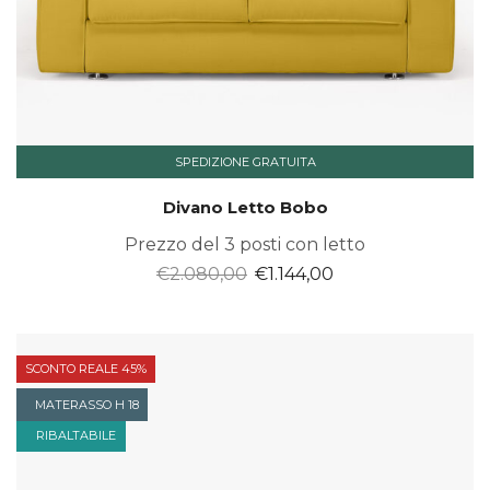
SPEDIZIONE GRATUITA
Divano Letto Bobo
Prezzo del 3 posti con letto
Il
Il
€
2.080,00
€
1.144,00
prezzo
prezzo
originale
attuale
era:
è:
SCONTO REALE 45%
€2.080,00.
€1.144,00.
MATERASSO H 18
RIBALTABILE