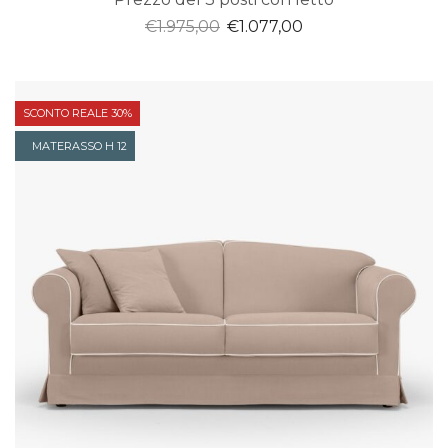
Il
Il
€
1.975,00
€
1.077,00
prezzo
prezzo
originale
attuale
era:
è:
SCONTO REALE 30%
€1.975,00.
€1.077,00.
MATERASSO H 12