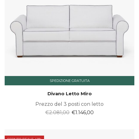
SPEDIZIONE GRATUITA
Divano Letto Miro
Prezzo del 3 posti con letto
Il
Il
€
2.081,00
€
1.146,00
prezzo
prezzo
originale
attuale
era:
è: