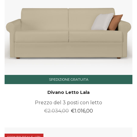
SPEDIZIONE GRATUITA
Divano Letto Lala
Prezzo del 3 posti con letto
Il
Il
€
2.034,00
€
1.016,00
prezzo
prezzo
originale
attuale
era:
è: