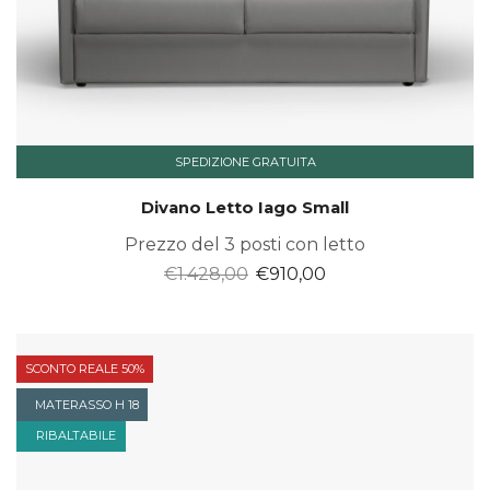
SPEDIZIONE GRATUITA
Divano Letto Iago Small
Prezzo del 3 posti con letto
Il
Il
€
1.428,00
€
910,00
prezzo
prezzo
originale
attuale
era:
è:
SCONTO REALE 50%
€1.428,00.
€910,00.
MATERASSO H 18
RIBALTABILE