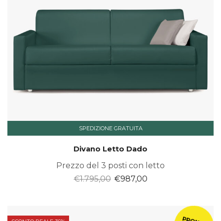
SPEDIZIONE GRATUITA
Divano Letto Dado
Prezzo del 3 posti con letto
Il
Il
€
1.795,00
€
987,00
prezzo
prezzo
originale
attuale
era:
è: