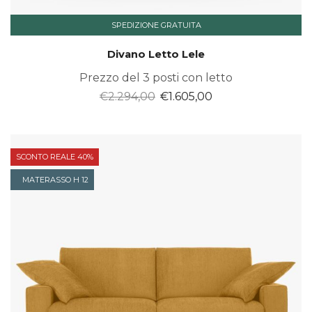
SPEDIZIONE GRATUITA
Divano Letto Lele
Prezzo del 3 posti con letto
Il
Il
€
2.294,00
€
1.605,00
prezzo
prezzo
originale
attuale
era:
è:
SCONTO REALE 40%
€2.294,00.
€1.605,00.
MATERASSO H 12