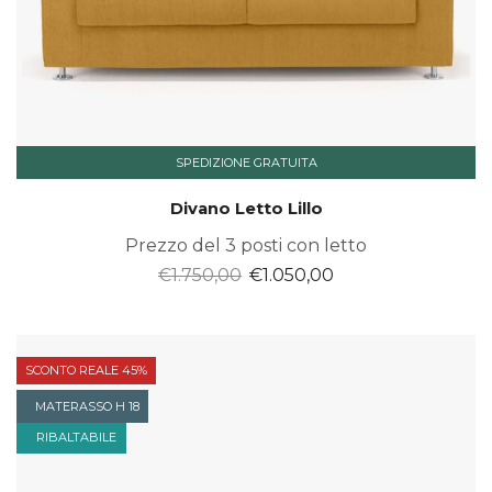
SPEDIZIONE GRATUITA
Divano Letto Lillo
Prezzo del 3 posti con letto
Il
Il
€
1.750,00
€
1.050,00
prezzo
prezzo
originale
attuale
era:
è:
SCONTO REALE 45%
€1.750,00.
€1.050,00.
MATERASSO H 18
RIBALTABILE