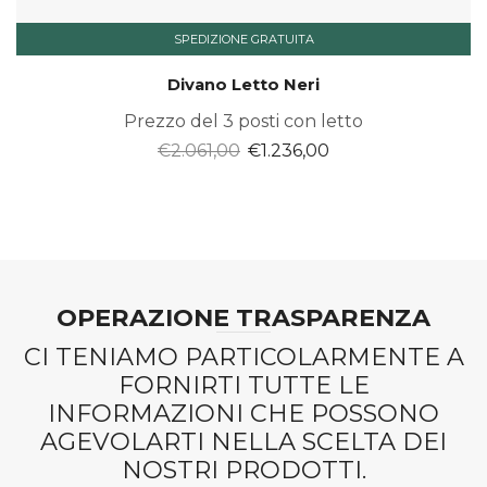
SPEDIZIONE GRATUITA
Divano Letto Neri
Prezzo del 3 posti con letto
Il
Il
€
2.061,00
€
1.236,00
prezzo
prezzo
originale
attuale
era:
è:
€2.061,00.
€1.236,00.
OPERAZIONE TRASPARENZA
CI TENIAMO PARTICOLARMENTE A
FORNIRTI TUTTE LE
INFORMAZIONI CHE POSSONO
AGEVOLARTI NELLA SCELTA DEI
NOSTRI PRODOTTI.