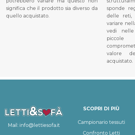
potrebbero variare ma questo non
struttural
significa che il prodotto sia diverso da
sponde reg
quello acquistato.
delle reti
variare nel
vedi nell
piccol
compromet
valore d
acquistato.
SCOPRI DI PIÙ
Campionario tessuti
Mail:
info@lettiesofa.it
Confronto Letti