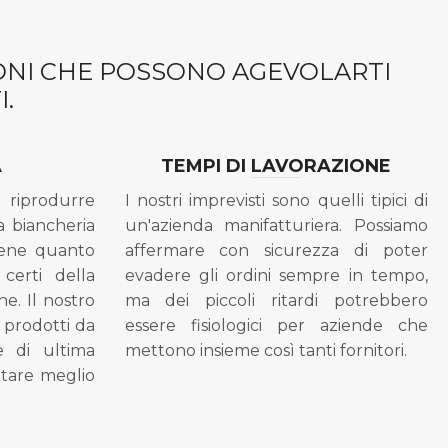
IONI CHE POSSONO AGEVOLARTI
.
A
TEMPI DI LAVORAZIONE
riprodurre
I nostri imprevisti sono quelli tipici di
a biancheria
un'azienda manifatturiera. Possiamo
bene quanto
affermare con sicurezza di poter
 certi della
evadere gli ordini sempre in tempo,
ne. Il nostro
ma dei piccoli ritardi potrebbero
i prodotti da
essere fisiologici per aziende che
se di ultima
mettono insieme così tanti fornitori.
tare meglio
.