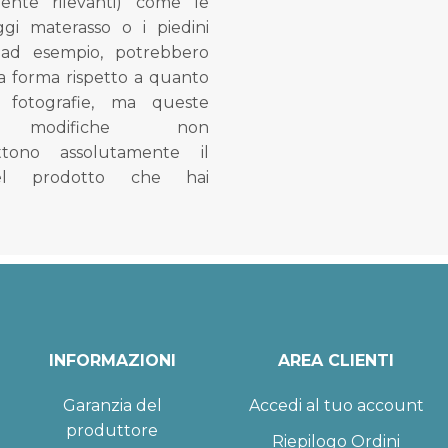
mente rilevanti) come le
gi materasso o i piedini
, ad esempio, potrebbero
la forma rispetto a quanto
e fotografie, ma queste
e modifiche non
tono assolutamente il
el prodotto che hai
INFORMAZIONI
AREA CLIENTI
Garanzia del
Accedi al tuo account
produttore
Riepilogo Ordini