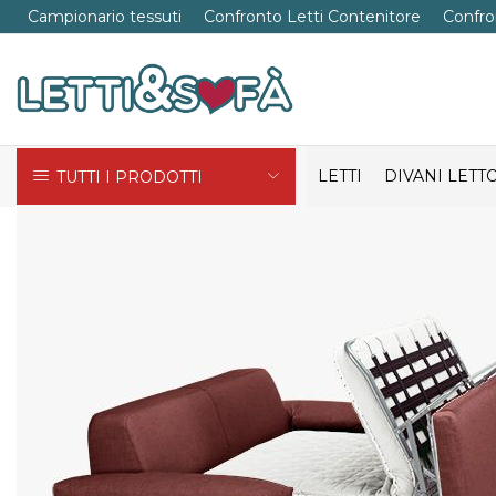
Campionario tessuti
Confronto Letti Contenitore
Confro
LETTI
DIVANI LETT
TUTTI I PRODOTTI