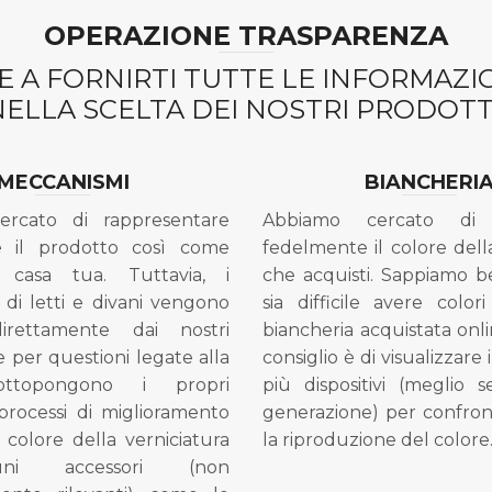
OPERAZIONE TRASPARENZA
 A FORNIRTI TUTTE LE INFORMAZ
NELLA SCELTA DEI NOSTRI PRODOTTI
MECCANISMI
BIANCHERI
ercato di rappresentare
Abbiamo cercato di 
e il prodotto così come
fedelmente il colore dell
 casa tua. Tuttavia, i
che acquisti. Sappiamo 
di letti e divani vengono
sia difficile avere colori
direttamente dai nostri
biancheria acquistata onli
e per questioni legate alla
consiglio è di visualizzare 
ottopongono i propri
più dispositivi (meglio 
processi di miglioramento
generazione) per confron
l colore della verniciatura
la riproduzione del colore
ni accessori (non