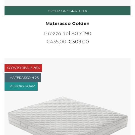
SPEDIZIONE GRATUITA
Materasso Golden
Prezzo del 80 x 190
Il
Il
€
435,00
€
309,00
prezzo
prezzo
originale
attuale
era:
è:
SCONTO REALE 36%
€435,00.
€309,00.
MATERASSO H 25
MEMORY FOAM