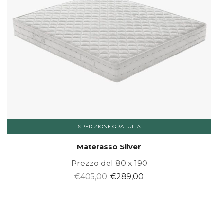
SPEDIZIONE GRATUITA
Materasso Silver
Prezzo del 80 x 190
Il
Il
€
405,00
€
289,00
prezzo
prezzo
originale
attuale
era:
è: