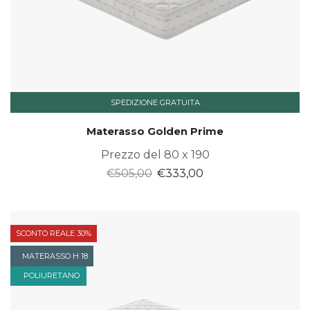
SPEDIZIONE GRATUITA
Materasso Golden Prime
Prezzo del 80 x 190
Il
Il
€
505,00
€
333,00
prezzo
prezzo
originale
attuale
era:
è:
SCONTO REALE 30%
€505,00.
€333,00.
MATERASSO H 18
POLIURETANO