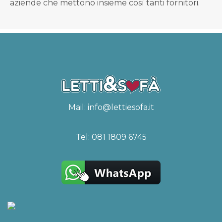
aziende che mettono insieme così tanti fornitori.
Mail:
info@lettiesofa.it
Tel:
081 1809 6745