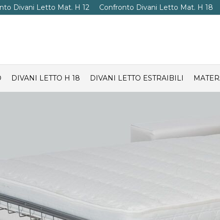
nto Divani Letto Mat. H 12
Confronto Divani Letto Mat. H 18
O
DIVANI LETTO H 18
DIVANI LETTO ESTRAIBILI
MATER