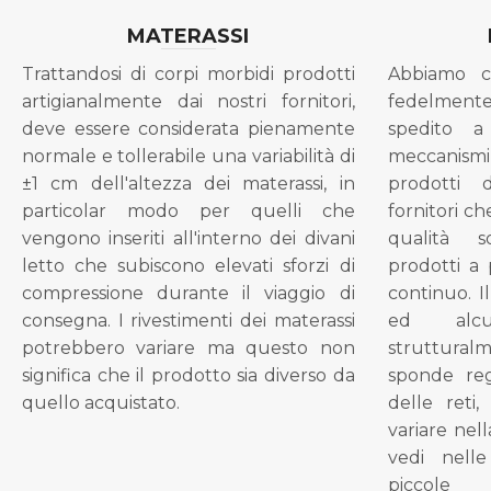
MATERASSI
Trattandosi di corpi morbidi prodotti
Abbiamo c
artigianalmente dai nostri fornitori,
fedelment
deve essere considerata pienamente
spedito a
normale e tollerabile una variabilità di
meccanismi 
±1 cm dell'altezza dei materassi, in
prodotti 
particolar modo per quelli che
fornitori ch
vengono inseriti all'interno dei divani
qualità s
letto che subiscono elevati sforzi di
prodotti a 
compressione durante il viaggio di
continuo. I
consegna. I rivestimenti dei materassi
ed alcu
potrebbero variare ma questo non
struttural
significa che il prodotto sia diverso da
sponde reg
quello acquistato.
delle reti
variare nel
vedi nell
piccol