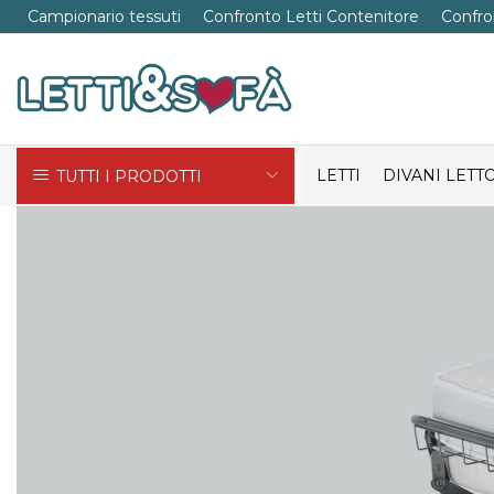
Campionario tessuti
Confronto Letti Contenitore
Confro
LETTI
DIVANI LETT
TUTTI I PRODOTTI