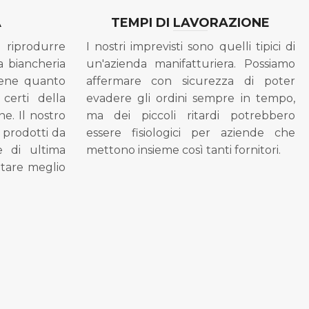
A
TEMPI DI LAVORAZIONE
riprodurre
I nostri imprevisti sono quelli tipici di
a biancheria
un'azienda manifatturiera. Possiamo
bene quanto
affermare con sicurezza di poter
 certi della
evadere gli ordini sempre in tempo,
ne. Il nostro
ma dei piccoli ritardi potrebbero
i prodotti da
essere fisiologici per aziende che
se di ultima
mettono insieme così tanti fornitori.
tare meglio
.