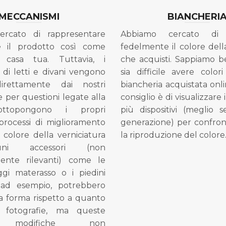
MECCANISMI
BIANCHERI
ercato di rappresentare
Abbiamo cercato di 
e il prodotto così come
fedelmente il colore dell
 casa tua. Tuttavia, i
che acquisti. Sappiamo 
di letti e divani vengono
sia difficile avere colori
direttamente dai nostri
biancheria acquistata onli
e per questioni legate alla
consiglio è di visualizzare 
ottopongono i propri
più dispositivi (meglio 
processi di miglioramento
generazione) per confron
l colore della verniciatura
la riproduzione del colore
ni accessori (non
mente rilevanti) come le
gi materasso o i piedini
, ad esempio, potrebbero
la forma rispetto a quanto
e fotografie, ma queste
e modifiche non