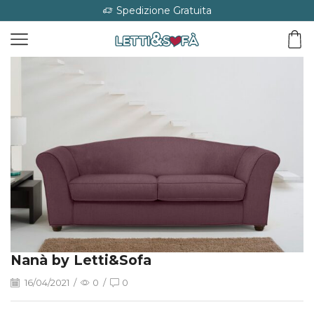
Spedizione Gratuita
Nanà by Letti&Sofa
16/04/2021
/
0
/
0