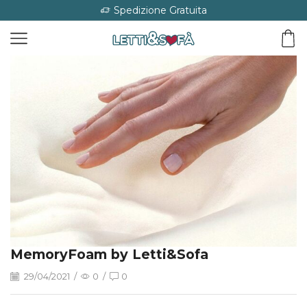
Spedizione Gratuita
MemoryFoam by Letti&Sofa
29/04/2021
/
0
/
0