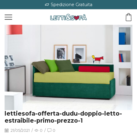
Spedizione Gratuita
lettiesofa-offerta-dudu-doppio-letto-
estraibile-primo-prezzo-1
21/05/2021
/
0
/
0