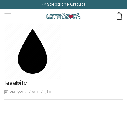
Spedizione Gratuita
lavabile
21/05/2021
/
0
/
0