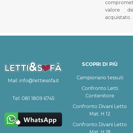
compromet
valore d
acquistato.
SCOPRI DI PIÙ
Campionario tessuti
Mail:
info@lettiesofa.it
Confronto Letti
Contenitore
Tel:
081 1809 6745
Confronto Divani Letto
Mat. H 12
Confronto Divani Letto
Mat. H 18