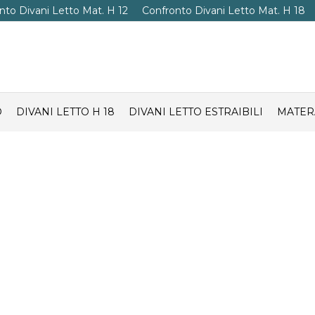
nto Divani Letto Mat. H 12
Confronto Divani Letto Mat. H 18
O
DIVANI LETTO H 18
DIVANI LETTO ESTRAIBILI
MATER