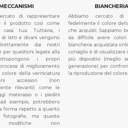
MECCANISMI
BIANCHERI
ercato di rappresentare
Abbiamo cercato di 
e il prodotto così come
fedelmente il colore dell
 casa tua. Tuttavia, i
che acquisti. Sappiamo 
di letti e divani vengono
sia difficile avere colori
direttamente dai nostri
biancheria acquistata onli
e per questioni legate alla
consiglio è di visualizzare 
ottopongono i propri
più dispositivi (meglio 
processi di miglioramento
generazione) per confron
l colore della verniciatura
la riproduzione del colore
ni accessori (non
mente rilevanti) come le
gi materasso o i piedini
, ad esempio, potrebbero
la forma rispetto a quanto
e fotografie, ma queste
e modifiche non