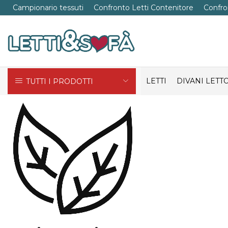
Campionario tessuti
Confronto Letti Contenitore
Confro
LETTI
DIVANI LETT
TUTTI I PRODOTTI