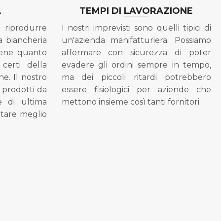
A
TEMPI DI LAVORAZIONE
riprodurre
I nostri imprevisti sono quelli tipici di
a biancheria
un'azienda manifatturiera. Possiamo
bene quanto
affermare con sicurezza di poter
 certi della
evadere gli ordini sempre in tempo,
ne. Il nostro
ma dei piccoli ritardi potrebbero
i prodotti da
essere fisiologici per aziende che
se di ultima
mettono insieme così tanti fornitori.
tare meglio
.