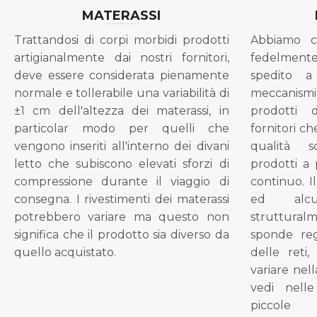
MATERASSI
Trattandosi di corpi morbidi prodotti
Abbiamo c
artigianalmente dai nostri fornitori,
fedelment
deve essere considerata pienamente
spedito a
normale e tollerabile una variabilità di
meccanismi 
±1 cm dell'altezza dei materassi, in
prodotti 
particolar modo per quelli che
fornitori ch
vengono inseriti all'interno dei divani
qualità s
letto che subiscono elevati sforzi di
prodotti a 
compressione durante il viaggio di
continuo. I
consegna. I rivestimenti dei materassi
ed alcu
potrebbero variare ma questo non
struttural
significa che il prodotto sia diverso da
sponde reg
quello acquistato.
delle reti
variare nel
vedi nell
piccol