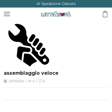
Spedizione Gratuita
assemblaggio veloce
21/05/2021
/
0
/
0