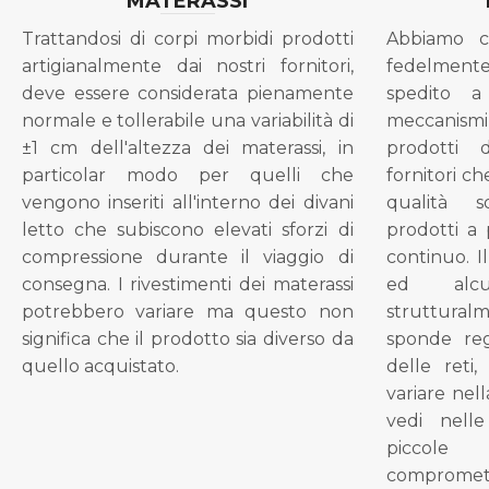
MATERASSI
Trattandosi di corpi morbidi prodotti
Abbiamo c
artigianalmente dai nostri fornitori,
fedelment
deve essere considerata pienamente
spedito a
normale e tollerabile una variabilità di
meccanismi 
±1 cm dell'altezza dei materassi, in
prodotti 
particolar modo per quelli che
fornitori ch
vengono inseriti all'interno dei divani
qualità s
letto che subiscono elevati sforzi di
prodotti a 
compressione durante il viaggio di
continuo. I
consegna. I rivestimenti dei materassi
ed alcu
potrebbero variare ma questo non
struttural
significa che il prodotto sia diverso da
sponde reg
quello acquistato.
delle reti
variare nel
vedi nell
piccol
compromet