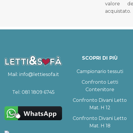
valore d
acquistato.
SCOPRI DI PIÙ
Campionario tessuti
Mail:
info@lettiesofa.it
Confronto Letti
Contenitore
Tel:
081 1809 6745
Confronto Divani Letto
Mat. H 12
Confronto Divani Letto
Mat. H 18