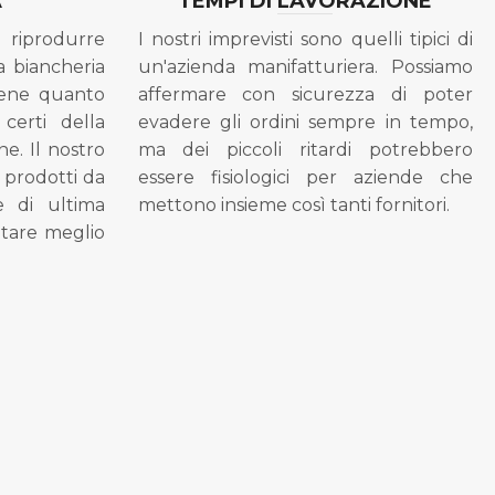
A
TEMPI DI LAVORAZIONE
riprodurre
I nostri imprevisti sono quelli tipici di
a biancheria
un'azienda manifatturiera. Possiamo
bene quanto
affermare con sicurezza di poter
 certi della
evadere gli ordini sempre in tempo,
ne. Il nostro
ma dei piccoli ritardi potrebbero
i prodotti da
essere fisiologici per aziende che
se di ultima
mettono insieme così tanti fornitori.
tare meglio
.