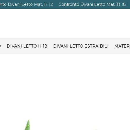
nto Divani Letto Mat. H 12
Confronto Divani Letto Mat. H 18
O
DIVANI LETTO H 18
DIVANI LETTO ESTRAIBILI
MATER