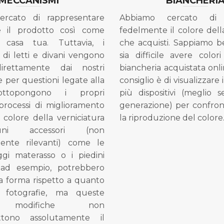
MECCANISMI
BIANCHERI
ercato di rappresentare
Abbiamo cercato di 
e il prodotto così come
fedelmente il colore dell
 casa tua. Tuttavia, i
che acquisti. Sappiamo 
di letti e divani vengono
sia difficile avere colori
direttamente dai nostri
biancheria acquistata onli
e per questioni legate alla
consiglio è di visualizzare 
ottopongono i propri
più dispositivi (meglio 
processi di miglioramento
generazione) per confron
l colore della verniciatura
la riproduzione del colore
ni accessori (non
mente rilevanti) come le
gi materasso o i piedini
, ad esempio, potrebbero
la forma rispetto a quanto
e fotografie, ma queste
e modifiche non
tono assolutamente il