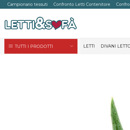
Campionario tessuti
Confronto Letti Contenitore
Confro
LETTI
DIVANI LETT
TUTTI I PRODOTTI