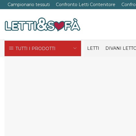
Campionario tessuti
Confronto Letti Contenitore
Confro
LETTI
DIVANI LETT
TUTTI I PRODOTTI