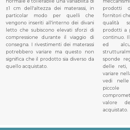
normale e tollerabile una variabilità di
meccanismi 
±1 cm dell'altezza dei materassi, in
prodotti 
particolar modo per quelli che
fornitori ch
vengono inseriti all'interno dei divani
qualità s
letto che subiscono elevati sforzi di
prodotti a 
compressione durante il viaggio di
continuo. I
consegna. I rivestimenti dei materassi
ed alcu
potrebbero variare ma questo non
struttural
significa che il prodotto sia diverso da
sponde reg
quello acquistato.
delle reti
variare nel
vedi nell
piccol
compromet
valore d
acquistato.