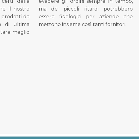
 certi della
evadere gli ordini sempre in tempo,
ne. Il nostro
ma dei piccoli ritardi potrebbero
i prodotti da
essere fisiologici per aziende che
se di ultima
mettono insieme così tanti fornitori.
tare meglio
.