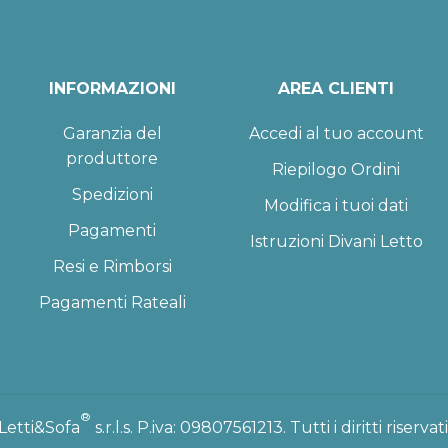
INFORMAZIONI
AREA CLIENTI
Garanzia del
Accedi al tuo account
produttore
Riepilogo Ordini
Spedizioni
Modifica i tuoi dati
Pagamenti
Istruzioni Divani Letto
Resi e Rimborsi
Pagamenti Rateali
®
Letti&Sofa
s.r.l.s. P.iva: 09807561213. Tutti i diritti riservati