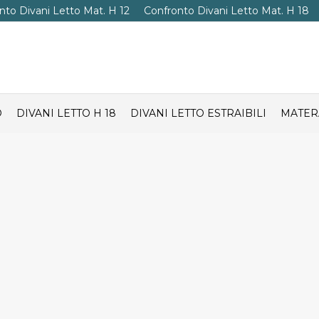
nto Divani Letto Mat. H 12
Confronto Divani Letto Mat. H 18
O
DIVANI LETTO H 18
DIVANI LETTO ESTRAIBILI
MATER