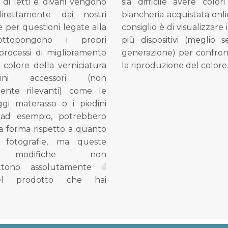
di letti e divani vengono
sia difficile avere colori
direttamente dai nostri
biancheria acquistata onli
e per questioni legate alla
consiglio è di visualizzare 
ottopongono i propri
più dispositivi (meglio 
processi di miglioramento
generazione) per confron
l colore della verniciatura
la riproduzione del colore
ni accessori (non
mente rilevanti) come le
gi materasso o i piedini
, ad esempio, potrebbero
la forma rispetto a quanto
e fotografie, ma queste
e modifiche non
tono assolutamente il
el prodotto che hai