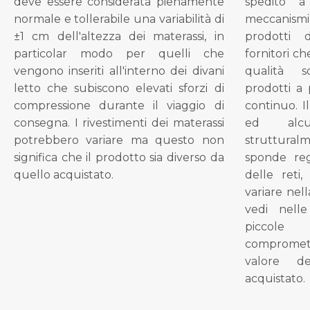
deve essere considerata pienamente
spedito a
normale e tollerabile una variabilità di
meccanismi 
±1 cm dell'altezza dei materassi, in
prodotti 
particolar modo per quelli che
fornitori ch
vengono inseriti all'interno dei divani
qualità s
letto che subiscono elevati sforzi di
prodotti a 
compressione durante il viaggio di
continuo. I
consegna. I rivestimenti dei materassi
ed alcu
potrebbero variare ma questo non
struttural
significa che il prodotto sia diverso da
sponde reg
quello acquistato.
delle reti
variare nel
vedi nell
piccol
compromet
valore d
acquistato.