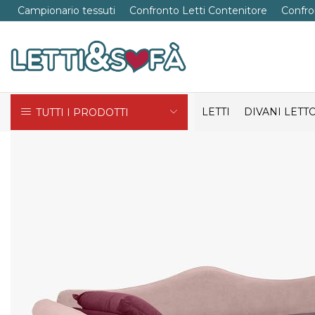
Campionario tessuti
Confronto Letti Contenitore
Confro
LETTI
DIVANI LETT
TUTTI I PRODOTTI