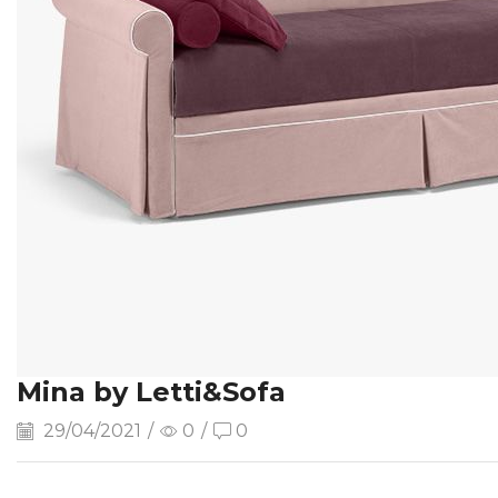
Mina by Letti&Sofa
29/04/2021
/
0
/
0