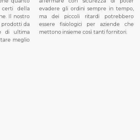
bene quanto
affermare con sicurezza di poter
 certi della
evadere gli ordini sempre in tempo,
ne. Il nostro
ma dei piccoli ritardi potrebbero
i prodotti da
essere fisiologici per aziende che
se di ultima
mettono insieme così tanti fornitori.
tare meglio
.