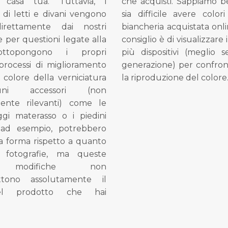
 casa tua. Tuttavia, i
che acquisti. Sappiamo 
di letti e divani vengono
sia difficile avere colori
direttamente dai nostri
biancheria acquistata onli
e per questioni legate alla
consiglio è di visualizzare 
ottopongono i propri
più dispositivi (meglio 
processi di miglioramento
generazione) per confron
l colore della verniciatura
la riproduzione del colore
ni accessori (non
mente rilevanti) come le
gi materasso o i piedini
, ad esempio, potrebbero
la forma rispetto a quanto
e fotografie, ma queste
e modifiche non
tono assolutamente il
el prodotto che hai