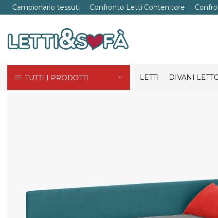
Campionario tessuti
Confronto Letti Contenitore
Confro
LETTI
DIVANI LETT
TUTTI I PRODOTTI