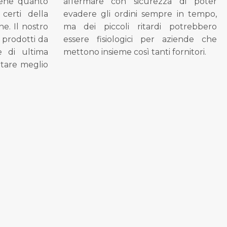
bene quanto
affermare con sicurezza di poter
 certi della
evadere gli ordini sempre in tempo,
ne. Il nostro
ma dei piccoli ritardi potrebbero
i prodotti da
essere fisiologici per aziende che
se di ultima
mettono insieme così tanti fornitori.
tare meglio
.