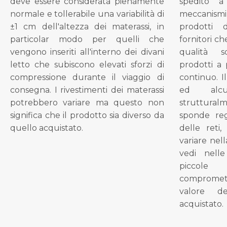
deve essere considerata pienamente
spedito a
normale e tollerabile una variabilità di
meccanismi 
±1 cm dell'altezza dei materassi, in
prodotti 
particolar modo per quelli che
fornitori ch
vengono inseriti all'interno dei divani
qualità s
letto che subiscono elevati sforzi di
prodotti a 
compressione durante il viaggio di
continuo. I
consegna. I rivestimenti dei materassi
ed alcu
potrebbero variare ma questo non
struttural
significa che il prodotto sia diverso da
sponde reg
quello acquistato.
delle reti
variare nel
vedi nell
piccol
compromet
valore d
acquistato.