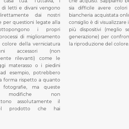
 casa tua. Tuttavia, i
che acquisti. Sappiamo 
di letti e divani vengono
sia difficile avere colori
direttamente dai nostri
biancheria acquistata onli
e per questioni legate alla
consiglio è di visualizzare 
ottopongono i propri
più dispositivi (meglio 
processi di miglioramento
generazione) per confron
l colore della verniciatura
la riproduzione del colore
ni accessori (non
mente rilevanti) come le
gi materasso o i piedini
, ad esempio, potrebbero
la forma rispetto a quanto
e fotografie, ma queste
e modifiche non
tono assolutamente il
el prodotto che hai