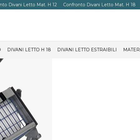
nto Divani Letto Mat. H 12
Confronto Divani Letto Mat. H 18
O
DIVANI LETTO H 18
DIVANI LETTO ESTRAIBILI
MATER