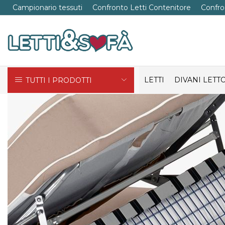
Campionario tessuti
Confronto Letti Contenitore
Confro
LETTI
DIVANI LETT
TUTTI I PRODOTTI