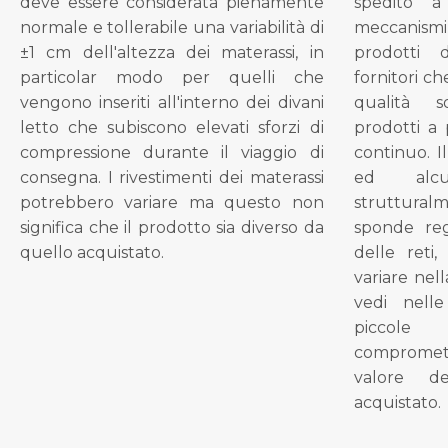
deve essere considerata pienamente
spedito a
normale e tollerabile una variabilità di
meccanismi 
±1 cm dell'altezza dei materassi, in
prodotti 
particolar modo per quelli che
fornitori ch
vengono inseriti all'interno dei divani
qualità s
letto che subiscono elevati sforzi di
prodotti a 
compressione durante il viaggio di
continuo. I
consegna. I rivestimenti dei materassi
ed alcu
potrebbero variare ma questo non
struttural
significa che il prodotto sia diverso da
sponde reg
quello acquistato.
delle reti
variare nel
vedi nell
piccol
compromet
valore d
acquistato.