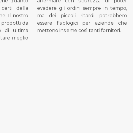
bene quanto
affermare con sicurezza di poter
 certi della
evadere gli ordini sempre in tempo,
ne. Il nostro
ma dei piccoli ritardi potrebbero
i prodotti da
essere fisiologici per aziende che
se di ultima
mettono insieme così tanti fornitori.
tare meglio
.