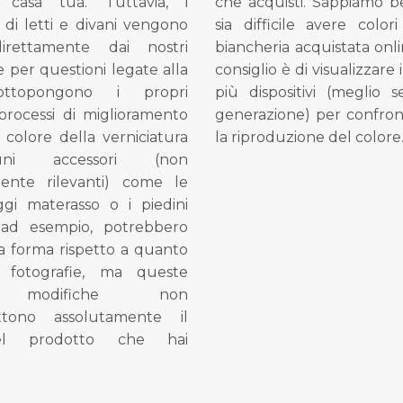
 casa tua. Tuttavia, i
che acquisti. Sappiamo 
di letti e divani vengono
sia difficile avere colori
direttamente dai nostri
biancheria acquistata onli
e per questioni legate alla
consiglio è di visualizzare 
ottopongono i propri
più dispositivi (meglio 
processi di miglioramento
generazione) per confron
l colore della verniciatura
la riproduzione del colore
ni accessori (non
mente rilevanti) come le
gi materasso o i piedini
, ad esempio, potrebbero
la forma rispetto a quanto
e fotografie, ma queste
e modifiche non
tono assolutamente il
el prodotto che hai