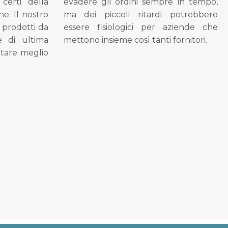
 certi della
evadere gli ordini sempre in tempo,
ne. Il nostro
ma dei piccoli ritardi potrebbero
i prodotti da
essere fisiologici per aziende che
se di ultima
mettono insieme così tanti fornitori.
tare meglio
.