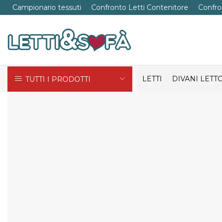
Campionario tessuti
Confronto Letti Contenitore
Confro
LETTI
DIVANI LETT
TUTTI I PRODOTTI