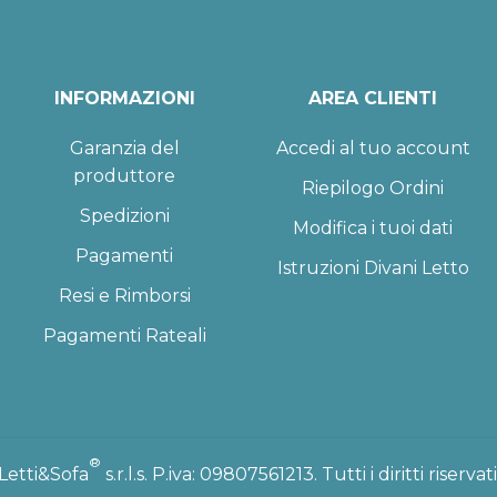
INFORMAZIONI
AREA CLIENTI
Garanzia del
Accedi al tuo account
produttore
Riepilogo Ordini
Spedizioni
Modifica i tuoi dati
Pagamenti
Istruzioni Divani Letto
Resi e Rimborsi
Pagamenti Rateali
®
Letti&Sofa
s.r.l.s. P.iva: 09807561213. Tutti i diritti riservati