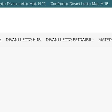
nto Divani Letto Mat. H 12
Confronto Divani Letto Mat. H 18
O
DIVANI LETTO H 18
DIVANI LETTO ESTRAIBILI
MATER