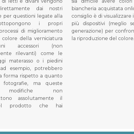
di letti e divani vengono
sia difficile avere colori
direttamente dai nostri
biancheria acquistata onli
e per questioni legate alla
consiglio è di visualizzare 
ottopongono i propri
più dispositivi (meglio 
processi di miglioramento
generazione) per confron
l colore della verniciatura
la riproduzione del colore
ni accessori (non
mente rilevanti) come le
gi materasso o i piedini
, ad esempio, potrebbero
la forma rispetto a quanto
e fotografie, ma queste
e modifiche non
tono assolutamente il
el prodotto che hai