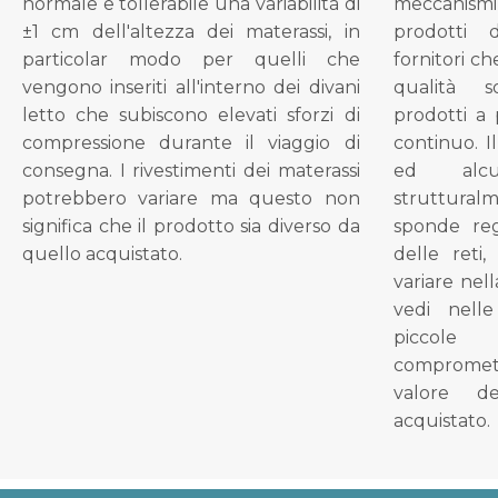
normale e tollerabile una variabilità di
meccanismi 
±1 cm dell'altezza dei materassi, in
prodotti 
particolar modo per quelli che
fornitori ch
vengono inseriti all'interno dei divani
qualità s
letto che subiscono elevati sforzi di
prodotti a 
compressione durante il viaggio di
continuo. I
consegna. I rivestimenti dei materassi
ed alcu
potrebbero variare ma questo non
struttural
significa che il prodotto sia diverso da
sponde reg
quello acquistato.
delle reti
variare nel
vedi nell
piccol
compromet
valore d
acquistato.