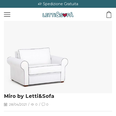
Spedizione Gratuita
Miro by Letti&Sofa
28/04/2021
/
0
/
0