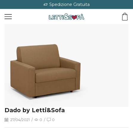
Spedizione Gratuita
Dado by Letti&Sofa
27/04/2021
/
0
/
0