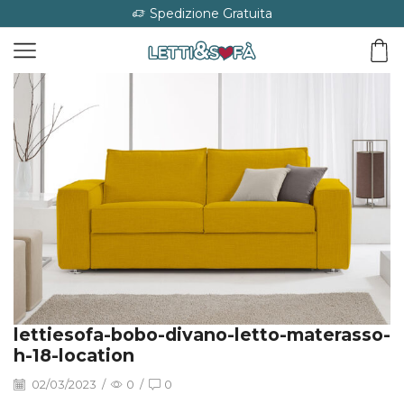
Spedizione Gratuita
lettiesofa-bobo-divano-letto-materasso-
h-18-location
02/03/2023
/
0
/
0