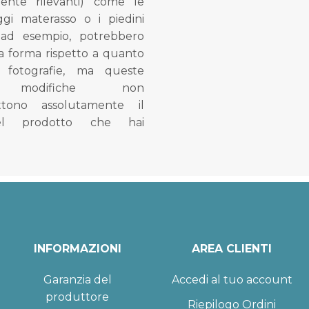
mente rilevanti) come le
gi materasso o i piedini
, ad esempio, potrebbero
la forma rispetto a quanto
e fotografie, ma queste
e modifiche non
tono assolutamente il
el prodotto che hai
INFORMAZIONI
AREA CLIENTI
Garanzia del
Accedi al tuo account
produttore
Riepilogo Ordini