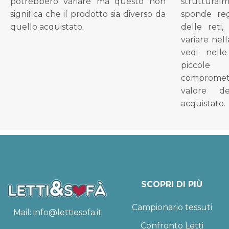
potrebbero variare ma questo non
struttural
significa che il prodotto sia diverso da
sponde reg
quello acquistato.
delle reti
variare nel
vedi nell
piccol
compromet
valore d
acquistato.
SCOPRI DI PIÙ
Campionario tessuti
Mail:
info@lettiesofa.it
Confronto Letti