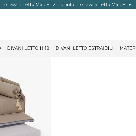
nto Divani Letto Mat. H 12
Confronto Divani Letto Mat. H 18
O
DIVANI LETTO H 18
DIVANI LETTO ESTRAIBILI
MATER