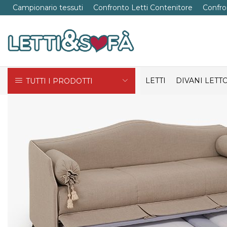
Campionario tessuti
Confronto Letti Contenitore
Confro
LETTI
DIVANI LETT
TUTTI I PRODOTTI