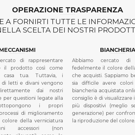
OPERAZIONE TRASPARENZA
 A FORNIRTI TUTTE LE INFORMAZ
NELLA SCELTA DEI NOSTRI PRODOTTI
MECCANISMI
BIANCHERI
ercato di rappresentare
Abbiamo cercato di 
e il prodotto così come
fedelmente il colore dell
 casa tua. Tuttavia, i
che acquisti. Sappiamo 
di letti e divani vengono
sia difficile avere colori
direttamente dai nostri
biancheria acquistata onli
e per questioni legate alla
consiglio è di visualizzare 
ottopongono i propri
più dispositivi (meglio 
processi di miglioramento
generazione) per confron
l colore della verniciatura
la riproduzione del colore
ni accessori (non