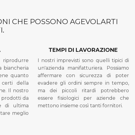
IONI CHE POSSONO AGEVOLARTI
.
A
TEMPI DI LAVORAZIONE
riprodurre
I nostri imprevisti sono quelli tipici di
a biancheria
un'azienda manifatturiera. Possiamo
bene quanto
affermare con sicurezza di poter
 certi della
evadere gli ordini sempre in tempo,
ne. Il nostro
ma dei piccoli ritardi potrebbero
i prodotti da
essere fisiologici per aziende che
se di ultima
mettono insieme così tanti fornitori.
tare meglio
.