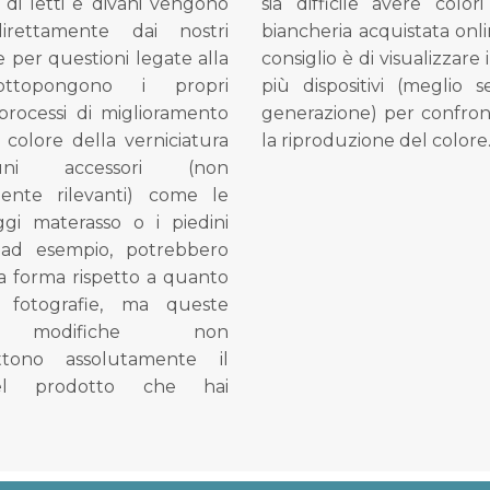
di letti e divani vengono
sia difficile avere colori
direttamente dai nostri
biancheria acquistata onli
e per questioni legate alla
consiglio è di visualizzare 
ottopongono i propri
più dispositivi (meglio 
processi di miglioramento
generazione) per confron
l colore della verniciatura
la riproduzione del colore
ni accessori (non
mente rilevanti) come le
gi materasso o i piedini
, ad esempio, potrebbero
la forma rispetto a quanto
e fotografie, ma queste
e modifiche non
tono assolutamente il
el prodotto che hai