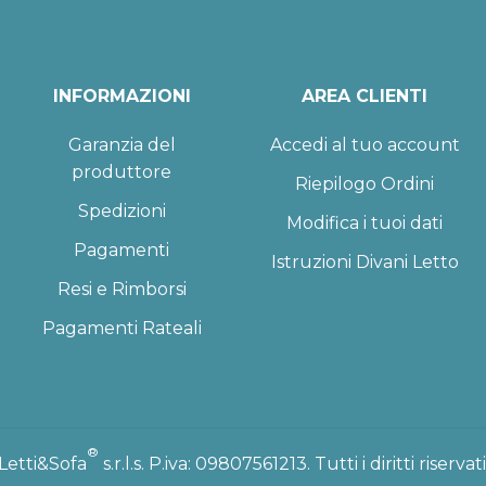
INFORMAZIONI
AREA CLIENTI
Garanzia del
Accedi al tuo account
produttore
Riepilogo Ordini
Spedizioni
Modifica i tuoi dati
Pagamenti
Istruzioni Divani Letto
Resi e Rimborsi
Pagamenti Rateali
®
Letti&Sofa
s.r.l.s. P.iva: 09807561213. Tutti i diritti riservati