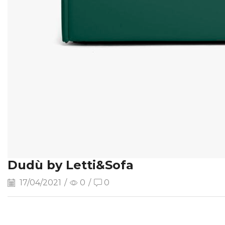
Dudù by Letti&Sofa
17/04/2021
/
0
/
0