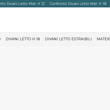
nto Divani Letto Mat. H 12
Confronto Divani Letto Mat. H 18
O
DIVANI LETTO H 18
DIVANI LETTO ESTRAIBILI
MATER