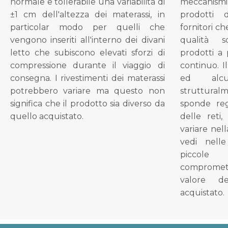
normale e tollerabile una variabilità di
meccanismi 
±1 cm dell'altezza dei materassi, in
prodotti 
particolar modo per quelli che
fornitori ch
vengono inseriti all'interno dei divani
qualità s
letto che subiscono elevati sforzi di
prodotti a 
compressione durante il viaggio di
continuo. I
consegna. I rivestimenti dei materassi
ed alcu
potrebbero variare ma questo non
struttural
significa che il prodotto sia diverso da
sponde reg
quello acquistato.
delle reti
variare nel
vedi nell
piccol
compromet
valore d
acquistato.