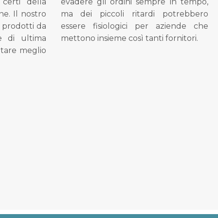
 certi della
evadere gli ordini sempre in tempo,
ne. Il nostro
ma dei piccoli ritardi potrebbero
i prodotti da
essere fisiologici per aziende che
se di ultima
mettono insieme così tanti fornitori.
tare meglio
.