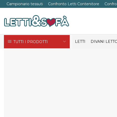
Campionario tessuti
Confronto Letti Contenitore
Confro
LETTI
DIVANI LETT
TUTTI I PRODOTTI