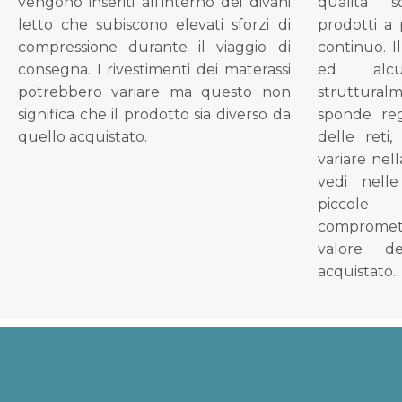
vengono inseriti all'interno dei divani
qualità s
letto che subiscono elevati sforzi di
prodotti a 
compressione durante il viaggio di
continuo. I
consegna. I rivestimenti dei materassi
ed alcu
potrebbero variare ma questo non
struttural
significa che il prodotto sia diverso da
sponde reg
quello acquistato.
delle reti
variare nel
vedi nell
piccol
compromet
valore d
acquistato.