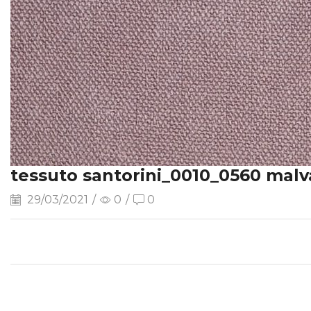
tessuto santorini_0010_0560 malv
29/03/2021
/
0
/
0