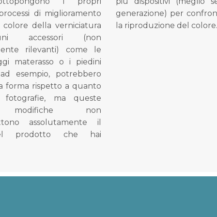
ottopongono i propri
più dispositivi (meglio 
processi di miglioramento
generazione) per confron
l colore della verniciatura
la riproduzione del colore
ni accessori (non
mente rilevanti) come le
gi materasso o i piedini
, ad esempio, potrebbero
la forma rispetto a quanto
e fotografie, ma queste
e modifiche non
tono assolutamente il
el prodotto che hai