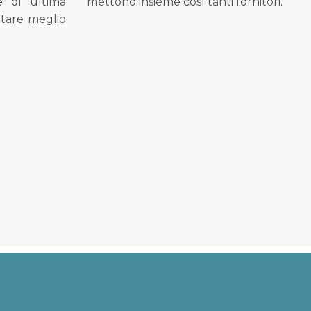
se di ultima
mettono insieme così tanti fornitori.
tare meglio
.