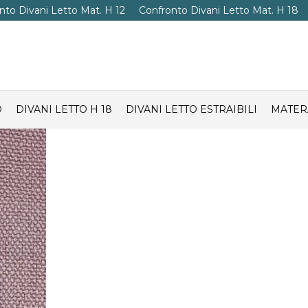
nto Divani Letto Mat. H 12
Confronto Divani Letto Mat. H 18
O
DIVANI LETTO H 18
DIVANI LETTO ESTRAIBILI
MATER