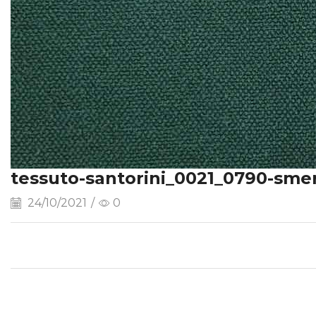
tessuto-santorini_0021_0790-sme
24/10/2021
/
0