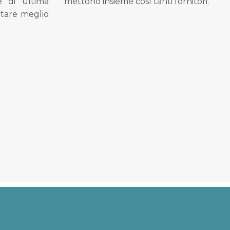
se di ultima
mettono insieme così tanti fornitori.
tare meglio
.