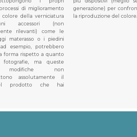
ottopongono i propri
più dispositivi (meglio 
processi di miglioramento
generazione) per confron
l colore della verniciatura
la riproduzione del colore
ni accessori (non
mente rilevanti) come le
gi materasso o i piedini
, ad esempio, potrebbero
la forma rispetto a quanto
e fotografie, ma queste
e modifiche non
tono assolutamente il
el prodotto che hai