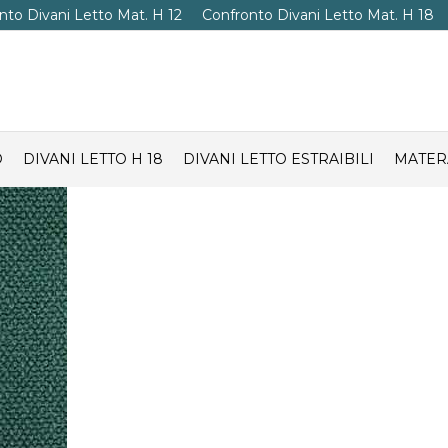
nto Divani Letto Mat. H 12
Confronto Divani Letto Mat. H 18
O
DIVANI LETTO H 18
DIVANI LETTO ESTRAIBILI
MATER