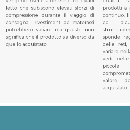
vengono inseriti all'interno dei divani
qualità s
letto che subiscono elevati sforzi di
prodotti a 
compressione durante il viaggio di
continuo. I
consegna. I rivestimenti dei materassi
ed alcu
potrebbero variare ma questo non
struttural
significa che il prodotto sia diverso da
sponde reg
quello acquistato.
delle reti
variare nel
vedi nell
piccol
compromet
valore d
acquistato.