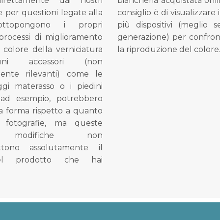
direttamente dai nostri
biancheria acquistata onli
e per questioni legate alla
consiglio è di visualizzare 
ottopongono i propri
più dispositivi (meglio 
processi di miglioramento
generazione) per confron
l colore della verniciatura
la riproduzione del colore
ni accessori (non
mente rilevanti) come le
gi materasso o i piedini
, ad esempio, potrebbero
la forma rispetto a quanto
e fotografie, ma queste
e modifiche non
tono assolutamente il
el prodotto che hai