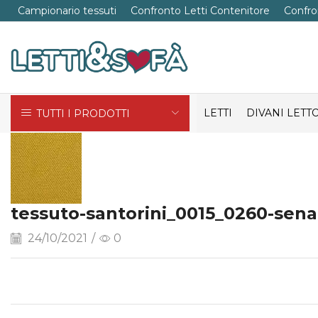
Campionario tessuti
Confronto Letti Contenitore
Confro
LETTI
DIVANI LETT
TUTTI I PRODOTTI
tessuto-santorini_0015_0260-sen
24/10/2021
/
0