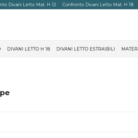
nto Divani Letto Mat. H 12
Confronto Divani Letto Mat. H 18
O
DIVANI LETTO H 18
DIVANI LETTO ESTRAIBILI
MATER
ape