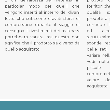
±1 cm dell'altezza dei materassi, in
prodotti 
particolar modo per quelli che
fornitori ch
vengono inseriti all'interno dei divani
qualità s
letto che subiscono elevati sforzi di
prodotti a 
compressione durante il viaggio di
continuo. I
consegna. I rivestimenti dei materassi
ed alcu
potrebbero variare ma questo non
struttural
significa che il prodotto sia diverso da
sponde reg
quello acquistato.
delle reti
variare nel
vedi nell
piccol
compromet
valore d
acquistato.