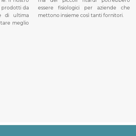
ne. Il nostro
ma dei piccoli ritardi potrebbero
i prodotti da
essere fisiologici per aziende che
se di ultima
mettono insieme così tanti fornitori.
tare meglio
.