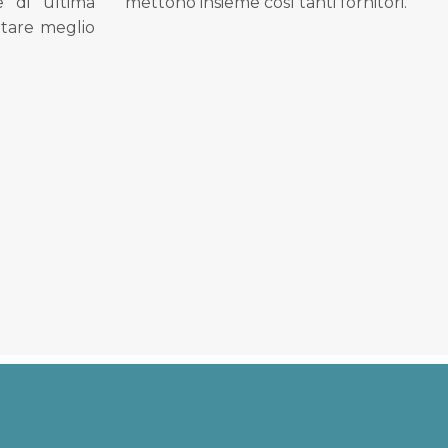
se di ultima
mettono insieme così tanti fornitori.
tare meglio
.