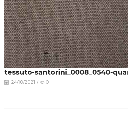
tessuto-santorini_0008_0540-qua
24/10/2021
/
0