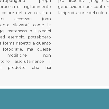
ottopongono i propri
più dispositivi (meglio 
processi di miglioramento
generazione) per confron
l colore della verniciatura
la riproduzione del colore
ni accessori (non
mente rilevanti) come le
gi materasso o i piedini
, ad esempio, potrebbero
la forma rispetto a quanto
e fotografie, ma queste
e modifiche non
tono assolutamente il
el prodotto che hai