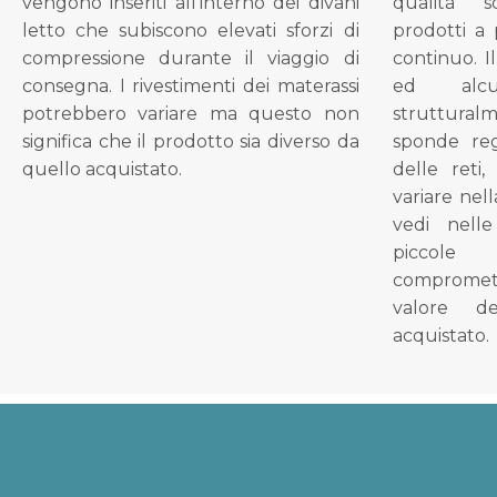
vengono inseriti all'interno dei divani
qualità s
letto che subiscono elevati sforzi di
prodotti a 
compressione durante il viaggio di
continuo. I
consegna. I rivestimenti dei materassi
ed alcu
potrebbero variare ma questo non
struttural
significa che il prodotto sia diverso da
sponde reg
quello acquistato.
delle reti
variare nel
vedi nell
piccol
compromet
valore d
acquistato.