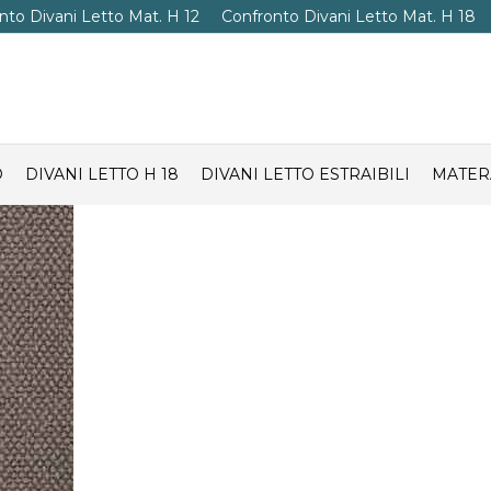
nto Divani Letto Mat. H 12
Confronto Divani Letto Mat. H 18
O
DIVANI LETTO H 18
DIVANI LETTO ESTRAIBILI
MATER