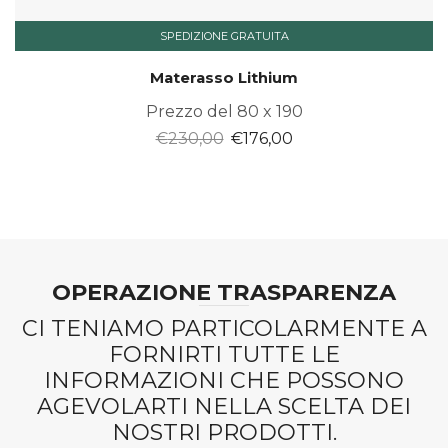
SPEDIZIONE GRATUITA
Materasso Lithium
Prezzo del 80 x 190
Il
Il
€
230,00
€
176,00
prezzo
prezzo
originale
attuale
era:
è:
€230,00.
€176,00.
OPERAZIONE TRASPARENZA
CI TENIAMO PARTICOLARMENTE A
FORNIRTI TUTTE LE
INFORMAZIONI CHE POSSONO
AGEVOLARTI NELLA SCELTA DEI
NOSTRI PRODOTTI.