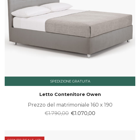
SPEDIZIONE GRATUITA
Letto Contenitore Owen
Prezzo del matrimoniale 160 x 190
Il
Il
€
1.790,00
€
1.070,00
prezzo
prezzo
originale
attuale
era:
è: