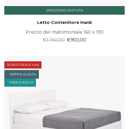
SPEDIZIONE GRATUITA
Letto Contenitore Hank
Prezzo del matrimoniale 160 x 190
Il
Il
€
1.760,00
€
950,00
prezzo
prezzo
originale
attuale
era:
è:
SCONTO REALE 44%
€1.760,00.
€950,00.
DOPPIA ALZATA
PIEDI A SCELTA