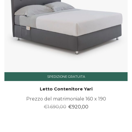
SPEDIZIONE GRATUITA
Letto Contenitore Yari
Prezzo del matrimoniale 160 x 190
Il
Il
€
1.690,00
€
920,00
prezzo
prezzo
originale
attuale
era:
è: