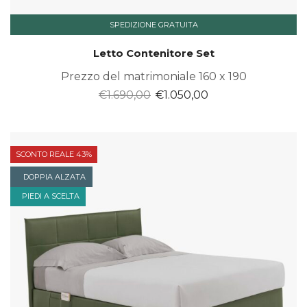
SPEDIZIONE GRATUITA
Letto Contenitore Set
Prezzo del matrimoniale 160 x 190
Il
Il
€
1.690,00
€
1.050,00
prezzo
prezzo
originale
attuale
era:
è:
SCONTO REALE 43%
€1.690,00.
€1.050,00.
DOPPIA ALZATA
PIEDI A SCELTA