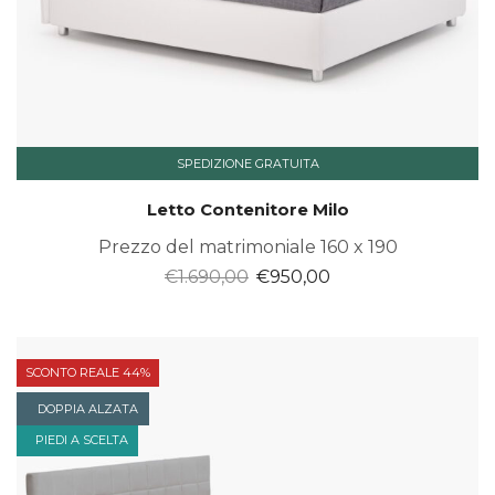
SPEDIZIONE GRATUITA
Letto Contenitore Milo
Prezzo del matrimoniale 160 x 190
Il
Il
€
1.690,00
€
950,00
prezzo
prezzo
originale
attuale
era:
è:
SCONTO REALE 44%
€1.690,00.
€950,00.
DOPPIA ALZATA
PIEDI A SCELTA