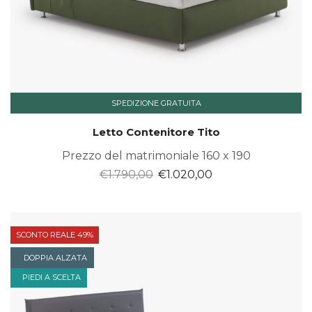
SPEDIZIONE GRATUITA
Letto Contenitore Tito
Prezzo del matrimoniale 160 x 190
Il
Il
€
1.790,00
€
1.020,00
prezzo
prezzo
originale
attuale
era:
è:
SCONTO REALE 49%
€1.790,00.
€1.020,00.
DOPPIA ALZATA
PIEDI A SCELTA