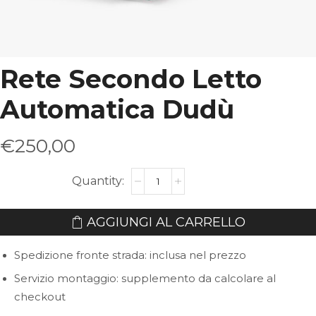
Rete Secondo Letto
Automatica Dudù
€
250,00
Rete
Secondo
Letto
AGGIUNGI AL CARRELLO
Automatica
Spedizione fronte strada: inclusa nel prezzo
Dudù
quantità
Servizio montaggio: supplemento da calcolare al
checkout