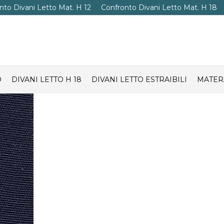
nto Divani Letto Mat. H 12
Confronto Divani Letto Mat. H 18
O
DIVANI LETTO H 18
DIVANI LETTO ESTRAIBILI
MATER