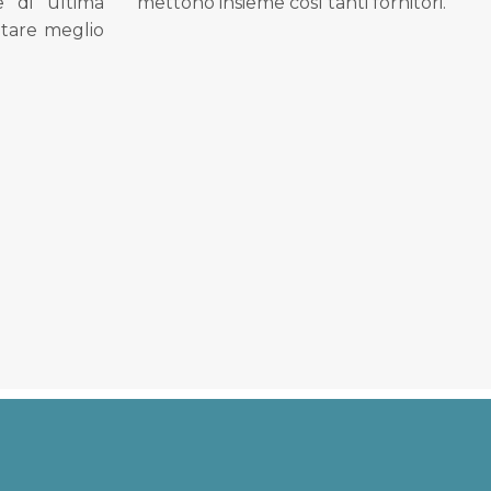
se di ultima
mettono insieme così tanti fornitori.
tare meglio
.