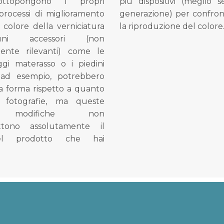
ottopongono i propri
più dispositivi (meglio 
processi di miglioramento
generazione) per confron
l colore della verniciatura
la riproduzione del colore
ni accessori (non
mente rilevanti) come le
gi materasso o i piedini
, ad esempio, potrebbero
la forma rispetto a quanto
e fotografie, ma queste
e modifiche non
tono assolutamente il
el prodotto che hai