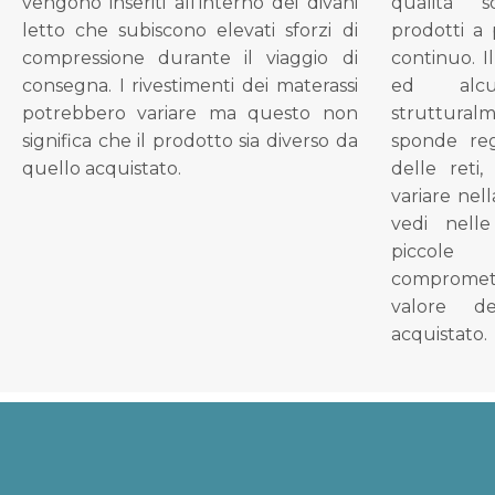
vengono inseriti all'interno dei divani
qualità s
letto che subiscono elevati sforzi di
prodotti a 
compressione durante il viaggio di
continuo. I
consegna. I rivestimenti dei materassi
ed alcu
potrebbero variare ma questo non
struttural
significa che il prodotto sia diverso da
sponde reg
quello acquistato.
delle reti
variare nel
vedi nell
piccol
compromet
valore d
acquistato.