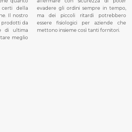
bene quanto
affermare con sicurezza di poter
 certi della
evadere gli ordini sempre in tempo,
ne. Il nostro
ma dei piccoli ritardi potrebbero
i prodotti da
essere fisiologici per aziende che
se di ultima
mettono insieme così tanti fornitori.
tare meglio
.