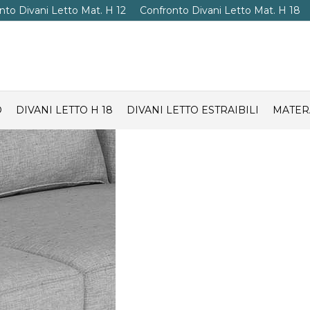
nto Divani Letto Mat. H 12
Confronto Divani Letto Mat. H 18
O
DIVANI LETTO H 18
DIVANI LETTO ESTRAIBILI
MATER