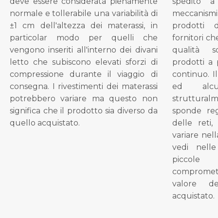
deve essere considerata pienamente
spedito a
normale e tollerabile una variabilità di
meccanismi 
±1 cm dell'altezza dei materassi, in
prodotti 
particolar modo per quelli che
fornitori ch
vengono inseriti all'interno dei divani
qualità s
letto che subiscono elevati sforzi di
prodotti a 
compressione durante il viaggio di
continuo. I
consegna. I rivestimenti dei materassi
ed alcu
potrebbero variare ma questo non
struttural
significa che il prodotto sia diverso da
sponde reg
quello acquistato.
delle reti
variare nel
vedi nell
piccol
compromet
valore d
acquistato.