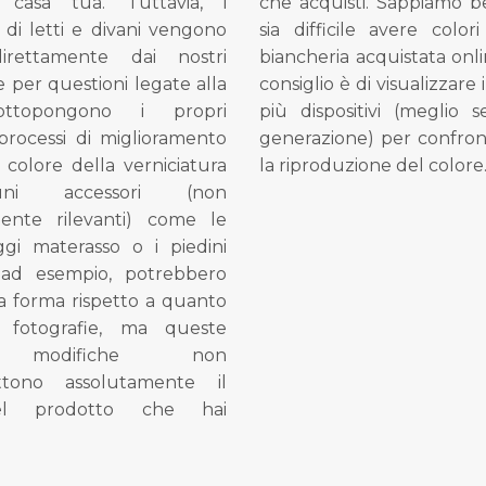
 casa tua. Tuttavia, i
che acquisti. Sappiamo 
di letti e divani vengono
sia difficile avere colori
direttamente dai nostri
biancheria acquistata onli
e per questioni legate alla
consiglio è di visualizzare 
ottopongono i propri
più dispositivi (meglio 
processi di miglioramento
generazione) per confron
l colore della verniciatura
la riproduzione del colore
ni accessori (non
mente rilevanti) come le
gi materasso o i piedini
, ad esempio, potrebbero
la forma rispetto a quanto
e fotografie, ma queste
e modifiche non
tono assolutamente il
el prodotto che hai