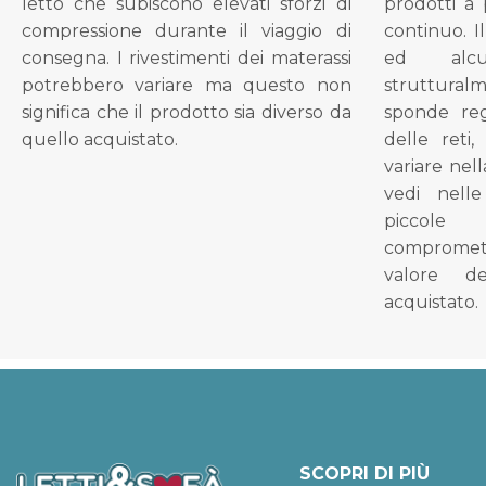
letto che subiscono elevati sforzi di
prodotti a 
compressione durante il viaggio di
continuo. I
consegna. I rivestimenti dei materassi
ed alcu
potrebbero variare ma questo non
struttural
significa che il prodotto sia diverso da
sponde reg
quello acquistato.
delle reti
variare nel
vedi nell
piccol
compromet
valore d
acquistato.
SCOPRI DI PIÙ