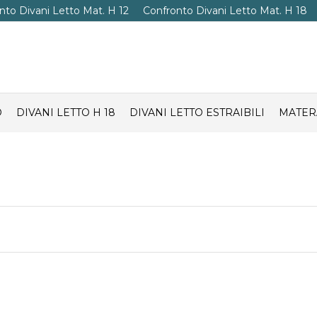
nto Divani Letto Mat. H 12
Confronto Divani Letto Mat. H 18
O
DIVANI LETTO H 18
DIVANI LETTO ESTRAIBILI
MATER