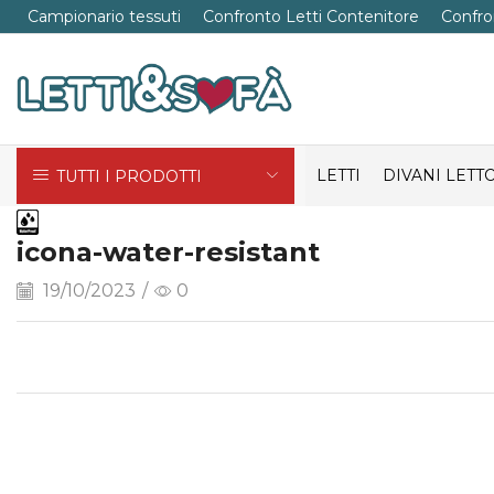
Campionario tessuti
Confronto Letti Contenitore
Confro
LETTI
DIVANI LETT
TUTTI I PRODOTTI
icona-water-resistant
19/10/2023
/
0