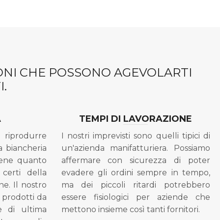
IONI CHE POSSONO AGEVOLARTI
.
A
TEMPI DI LAVORAZIONE
riprodurre
I nostri imprevisti sono quelli tipici di
a biancheria
un'azienda manifatturiera. Possiamo
bene quanto
affermare con sicurezza di poter
 certi della
evadere gli ordini sempre in tempo,
ne. Il nostro
ma dei piccoli ritardi potrebbero
i prodotti da
essere fisiologici per aziende che
se di ultima
mettono insieme così tanti fornitori.