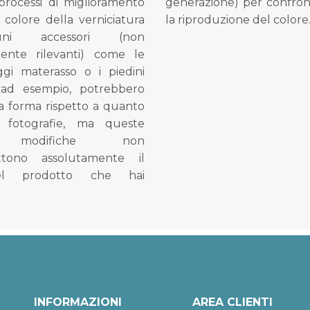
processi di miglioramento
generazione) per confron
l colore della verniciatura
la riproduzione del colore
ni accessori (non
mente rilevanti) come le
gi materasso o i piedini
, ad esempio, potrebbero
la forma rispetto a quanto
e fotografie, ma queste
e modifiche non
tono assolutamente il
el prodotto che hai
INFORMAZIONI
AREA CLIENTI