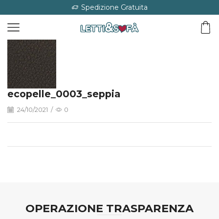
Spedizione Gratuita
ecopelle_0003_seppia
24/10/2021
/
0
OPERAZIONE TRASPARENZA