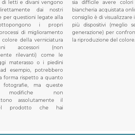
di letti e divani vengono
sia difficile avere colori
direttamente dai nostri
biancheria acquistata onli
e per questioni legate alla
consiglio è di visualizzare 
ottopongono i propri
più dispositivi (meglio 
processi di miglioramento
generazione) per confron
l colore della verniciatura
la riproduzione del colore
ni accessori (non
mente rilevanti) come le
gi materasso o i piedini
, ad esempio, potrebbero
la forma rispetto a quanto
e fotografie, ma queste
e modifiche non
tono assolutamente il
el prodotto che hai