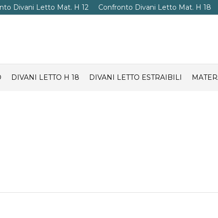
nto Divani Letto Mat. H 12
Confronto Divani Letto Mat. H 18
O
DIVANI LETTO H 18
DIVANI LETTO ESTRAIBILI
MATER