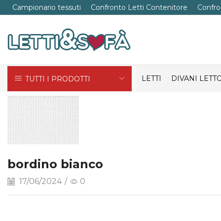
Campionario tessuti
Confronto Letti Contenitore
Confro
LETTI
DIVANI LETT
TUTTI I PRODOTTI
bordino bianco
17/06/2024
/
0