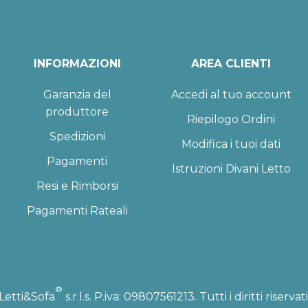
INFORMAZIONI
AREA CLIENTI
Garanzia del
Accedi al tuo account
produttore
Riepilogo Ordini
Spedizioni
Modifica i tuoi dati
Pagamenti
Istruzioni Divani Letto
Resi e Rimborsi
Pagamenti Rateali
®
Letti&Sofa
s.r.l.s. P.iva: 09807561213. Tutti i diritti riservati