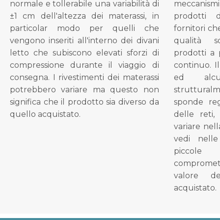
normale e tollerabile una variabilità di
meccanismi 
±1 cm dell'altezza dei materassi, in
prodotti 
particolar modo per quelli che
fornitori ch
vengono inseriti all'interno dei divani
qualità s
letto che subiscono elevati sforzi di
prodotti a 
compressione durante il viaggio di
continuo. I
consegna. I rivestimenti dei materassi
ed alcu
potrebbero variare ma questo non
struttural
significa che il prodotto sia diverso da
sponde reg
quello acquistato.
delle reti
variare nel
vedi nell
piccol
compromet
valore d
acquistato.