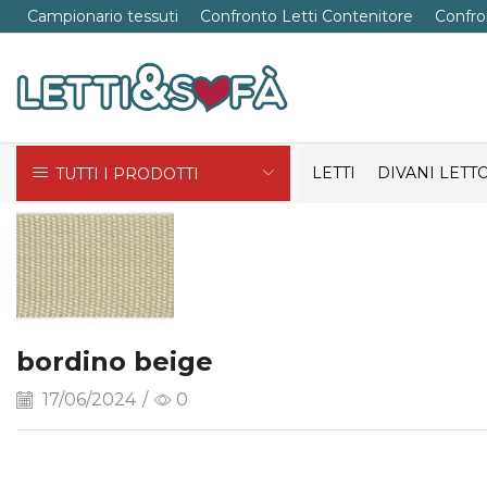
Campionario tessuti
Confronto Letti Contenitore
Confro
LETTI
DIVANI LETT
TUTTI I PRODOTTI
bordino beige
17/06/2024
/
0