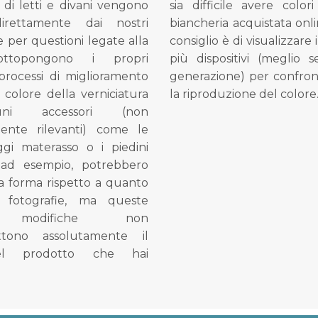
di letti e divani vengono
sia difficile avere colori
direttamente dai nostri
biancheria acquistata onli
e per questioni legate alla
consiglio è di visualizzare 
ottopongono i propri
più dispositivi (meglio 
processi di miglioramento
generazione) per confron
l colore della verniciatura
la riproduzione del colore
ni accessori (non
mente rilevanti) come le
gi materasso o i piedini
, ad esempio, potrebbero
la forma rispetto a quanto
e fotografie, ma queste
e modifiche non
tono assolutamente il
el prodotto che hai