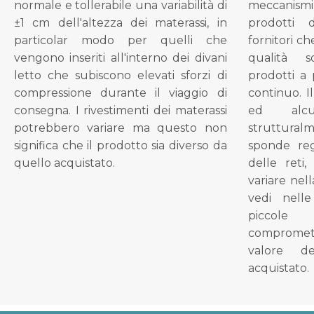
normale e tollerabile una variabilità di
meccanismi 
±1 cm dell'altezza dei materassi, in
prodotti 
particolar modo per quelli che
fornitori ch
vengono inseriti all'interno dei divani
qualità s
letto che subiscono elevati sforzi di
prodotti a 
compressione durante il viaggio di
continuo. I
consegna. I rivestimenti dei materassi
ed alcu
potrebbero variare ma questo non
struttural
significa che il prodotto sia diverso da
sponde reg
quello acquistato.
delle reti
variare nel
vedi nell
piccol
compromet
valore d
acquistato.