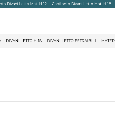
nto Divani Letto Mat. H 12
Confronto Divani Letto Mat. H 18
O
DIVANI LETTO H 18
DIVANI LETTO ESTRAIBILI
MATER