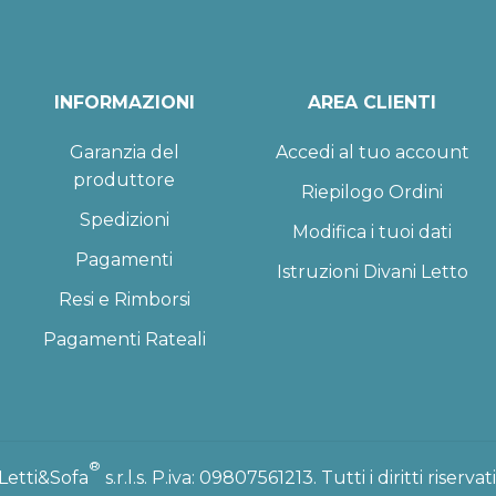
INFORMAZIONI
AREA CLIENTI
Garanzia del
Accedi al tuo account
produttore
Riepilogo Ordini
Spedizioni
Modifica i tuoi dati
Pagamenti
Istruzioni Divani Letto
Resi e Rimborsi
Pagamenti Rateali
®
Letti&Sofa
s.r.l.s. P.iva: 09807561213. Tutti i diritti riservati