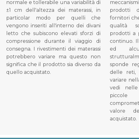
normale e tollerabile una variabilità di
meccanismi 
±1 cm dell'altezza dei materassi, in
prodotti 
particolar modo per quelli che
fornitori ch
vengono inseriti all'interno dei divani
qualità s
letto che subiscono elevati sforzi di
prodotti a 
compressione durante il viaggio di
continuo. I
consegna. I rivestimenti dei materassi
ed alcu
potrebbero variare ma questo non
struttural
significa che il prodotto sia diverso da
sponde reg
quello acquistato.
delle reti
variare nel
vedi nell
piccol
compromet
valore d
acquistato.