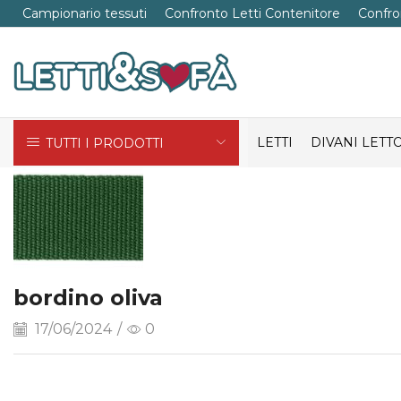
Campionario tessuti
Confronto Letti Contenitore
Confro
LETTI
DIVANI LETT
TUTTI I PRODOTTI
bordino oliva
17/06/2024
/
0