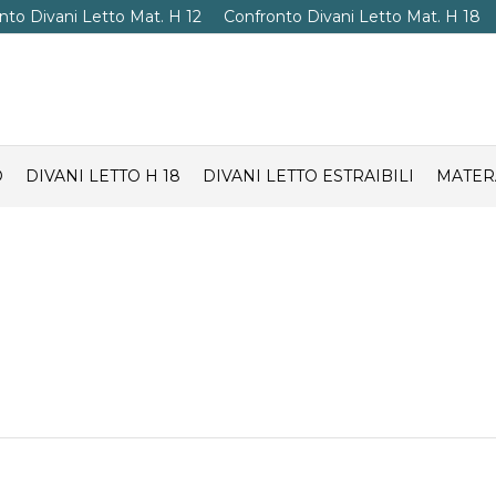
nto Divani Letto Mat. H 12
Confronto Divani Letto Mat. H 18
O
DIVANI LETTO H 18
DIVANI LETTO ESTRAIBILI
MATER