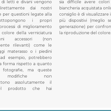
di letti e divani vengono
sia difficile avere colori
direttamente dai nostri
biancheria acquistata onli
e per questioni legate alla
consiglio è di visualizzare 
ottopongono i propri
più dispositivi (meglio 
processi di miglioramento
generazione) per confron
l colore della verniciatura
la riproduzione del colore
ni accessori (non
mente rilevanti) come le
gi materasso o i piedini
, ad esempio, potrebbero
la forma rispetto a quanto
e fotografie, ma queste
e modifiche non
tono assolutamente il
el prodotto che hai