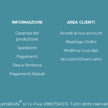
INFORMAZIONI
AREA CLIENTI
Garanzia del
Accedi al tuo account
produttore
Riepilogo Ordini
Spedizioni
Modifica i tuoi dati
Pagamenti
Istruzioni Divani Letto
Resi e Rimborsi
Pagamenti Rateali
®
Letti&Sofa
s.r.l.s. P.iva: 09807561213. Tutti i diritti riservati