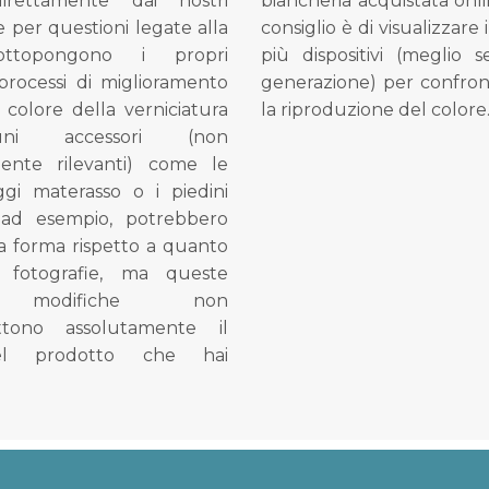
direttamente dai nostri
biancheria acquistata onli
e per questioni legate alla
consiglio è di visualizzare 
ottopongono i propri
più dispositivi (meglio 
processi di miglioramento
generazione) per confron
l colore della verniciatura
la riproduzione del colore
ni accessori (non
mente rilevanti) come le
gi materasso o i piedini
, ad esempio, potrebbero
la forma rispetto a quanto
e fotografie, ma queste
e modifiche non
tono assolutamente il
el prodotto che hai