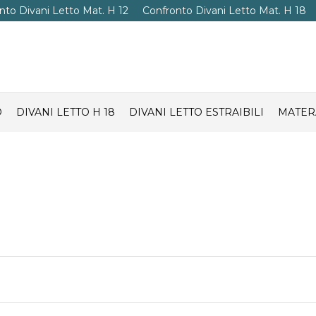
nto Divani Letto Mat. H 12
Confronto Divani Letto Mat. H 18
O
DIVANI LETTO H 18
DIVANI LETTO ESTRAIBILI
MATER