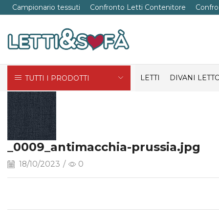
Campionario tessuti
Confronto Letti Contenitore
Confro
LETTI
DIVANI LETT
TUTTI I PRODOTTI
_0009_antimacchia-prussia.jpg
18/10/2023
/
0