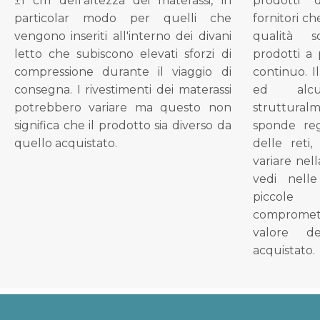
±1 cm dell'altezza dei materassi, in
prodotti 
particolar modo per quelli che
fornitori ch
vengono inseriti all'interno dei divani
qualità s
letto che subiscono elevati sforzi di
prodotti a 
compressione durante il viaggio di
continuo. I
consegna. I rivestimenti dei materassi
ed alcu
potrebbero variare ma questo non
struttural
significa che il prodotto sia diverso da
sponde reg
quello acquistato.
delle reti
variare nel
vedi nell
piccol
compromet
valore d
acquistato.