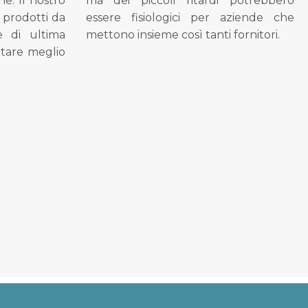
ne. Il nostro
ma dei piccoli ritardi potrebbero
i prodotti da
essere fisiologici per aziende che
se di ultima
mettono insieme così tanti fornitori.
tare meglio
.